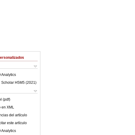
Personalizados
 Analytics
 Scholar H5M5 (
2021
)
l (pdf)
lo en XML
cias del artículo
tar este artículo
 Analytics