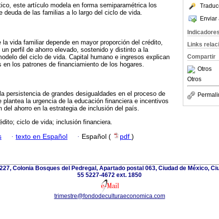
ico, este artículo modela en forma semiparamétrica los
Traduc
e deuda de las familias a lo largo del ciclo de vida.
Enviar 
Indicadore
 la vida familiar depende en mayor proporción del crédito,
Links rela
 un perfil de ahorro elevado, sostenido y distinto a la
modelo del ciclo de vida. Capital humano e ingresos explican
Compartir
es en los patrones de financiamiento de los hogares.
Otros
Otros
la persistencia de grandes desigualdades en el proceso de
Permali
e plantea la urgencia de la educación financiera e incentivos
 del ahorro en la estrategia de inclusión del país.
édito; ciclo de vida; inclusión financiera.
s
·
texto en Español
·
Español (
pdf
)
227, Colonia Bosques del Pedregal, Apartado postal 063, Ciudad de México, Ci
55 5227-4672 ext. 1850
trimestre@fondodeculturaeconomica.com