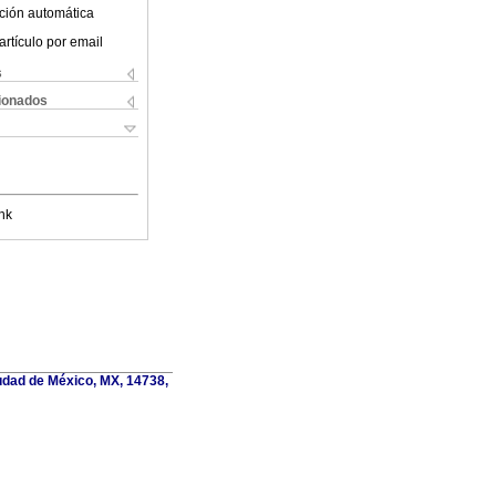
ción automática
artículo por email
s
cionados
nk
udad de México, MX, 14738,