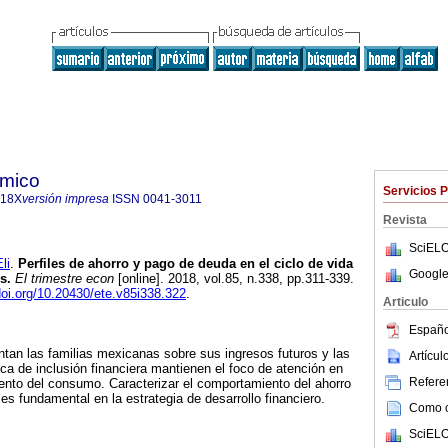
ómico
Servicios 
718X
versión impresa
ISSN
0041-3011
Revista
SciELO
li
.
Perfiles de ahorro y pago de deuda en el ciclo de vida
Google
s.
El trimestre econ
[online]. 2018, vol.85, n.338, pp.311-339.
doi.org/10.20430/ete.v85i338.322
.
Articulo
Españo
ntan las familias mexicanas sobre sus ingresos futuros y las
Artícu
ica de inclusión financiera mantienen el foco de atención en
Referen
iento del consumo. Caracterizar el comportamiento del ahorro
 es fundamental en la estrategia de desarrollo financiero.
Como ci
SciELO