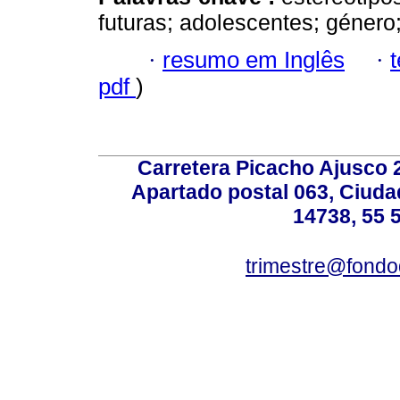
futuras; adolescentes; género
·
resumo em Inglês
·
pdf
)
Carretera Picacho Ajusco 
Apartado postal 063, Ciuda
14738, 55 
trimestre@fond