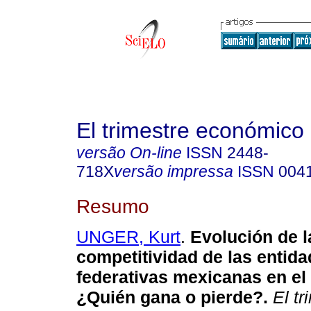
El trimestre económico
versão On-line
ISSN
2448-
718X
versão impressa
ISSN
004
Resumo
UNGER, Kurt
.
Evolución de l
competitividad de las entid
federativas mexicanas en el 
¿Quién gana o pierde?.
El tr