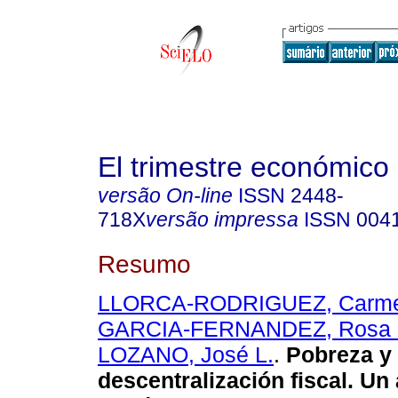
El trimestre económico
versão On-line
ISSN
2448-
718X
versão impressa
ISSN
004
Resumo
LLORCA-RODRIGUEZ, Carme
GARCIA-FERNANDEZ, Rosa 
LOZANO, José L.
.
Pobreza y
descentralización fiscal. Un 