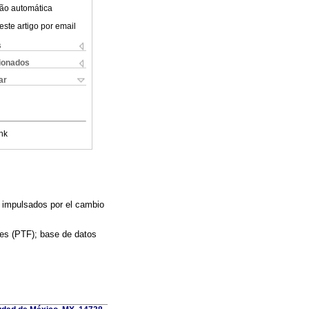
ão automática
este artigo por email
s
cionados
ar
nk
 impulsados por el cambio
res (PTF); base de datos