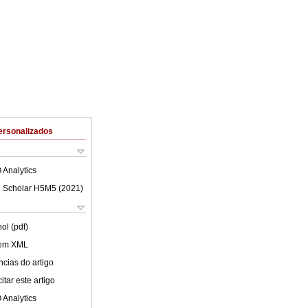
ersonalizados
 Analytics
 Scholar H5M5 (
2021
)
ol (pdf)
 em XML
cias do artigo
tar este artigo
 Analytics