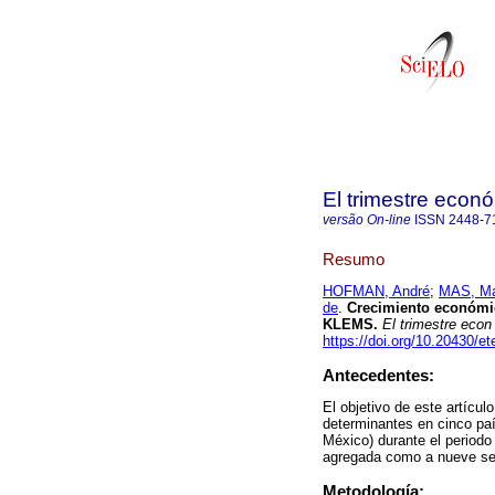
El trimestre econ
versão On-line
ISSN
2448-7
Resumo
HOFMAN, André
;
MAS, Ma
de
.
Crecimiento económic
KLEMS.
El trimestre econ
https://doi.org/10.20430/e
Antecedentes:
El objetivo de este artícul
determinantes en cinco paí
México) durante el periodo
agregada como a nueve se
Metodología: