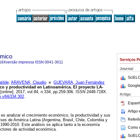
ómico
Serviços P
18X
versão impressa
ISSN
0041-3011
Journal
SciELO
tilde
;
ARAVENA, Claudio
e
GUEVARA, Juan Fernández
Google
o y productividad en Latinoamérica. El proyecto LA-
[online]. 2017, vol.84, n.334, pp.259-306. ISSN 2448-718X.
Artigo
te.v84i334.302
.
Espanh
Artigo
o es analizar el crecimiento económico, la productividad y sus
Referên
ses de América Latina (Argentina, Brasil, Chile, Colombia y
 1990-2010. Este análisis se aplica tanto a la economía
Como ci
ctores de actividad económica.
SciELO