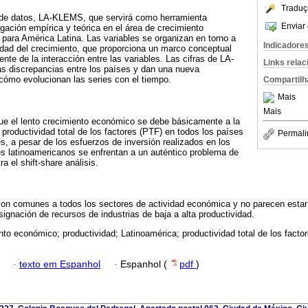
Traduç
 de datos, LA-KLEMS, que servirá como herramienta
Enviar 
igación empírica y teórica en el área de crecimiento
para América Latina. Las variables se organizan en torno a
Indicadore
idad del crecimiento, que proporciona un marco conceptual
rente de la interacción entre las variables. Las cifras de LA-
Links rela
s discrepancias entre los países y dan una nueva
cómo evolucionan las series con el tiempo.
Compartilh
Mais
Mais
ue el lento crecimiento económico se debe básicamente a la
 productividad total de los factores (PTF) en todos los países
Permali
s, a pesar de los esfuerzos de inversión realizados en los
s latinoamericanos se enfrentan a un auténtico problema de
 el shift-share análisis.
on comunes a todos los sectores de actividad económica y no parecen estar
easignación de recursos de industrias de baja a alta productividad.
nto económico; productividad; Latinoamérica; productividad total de los facto
·
texto em Espanhol
·
Espanhol (
pdf
)