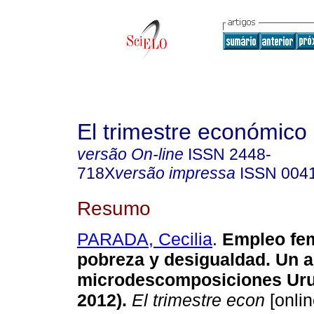
El trimestre económico
versão On-line
ISSN
2448-
718X
versão impressa
ISSN
004
Resumo
PARADA, Cecilia
.
Empleo fe
pobreza y desigualdad. Un a
microdescomposiciones Uru
2012).
El trimestre econ
[onlin