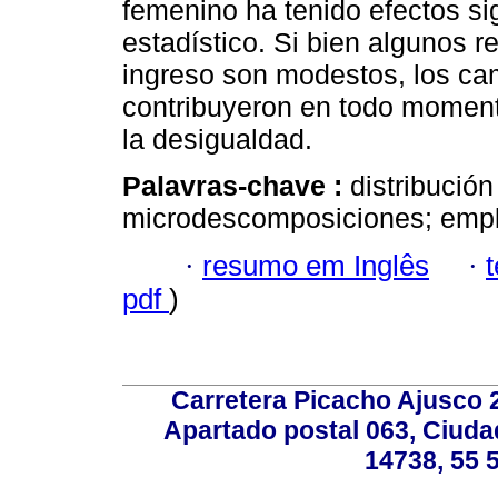
femenino ha tenido efectos sig
estadístico. Si bien algunos re
ingreso son modestos, los ca
contribuyeron en todo momento
la desigualdad.
Palavras-chave :
distribució
microdescomposiciones; empl
·
resumo em Inglês
·
pdf
)
Carretera Picacho Ajusco 
Apartado postal 063, Ciuda
14738, 55 