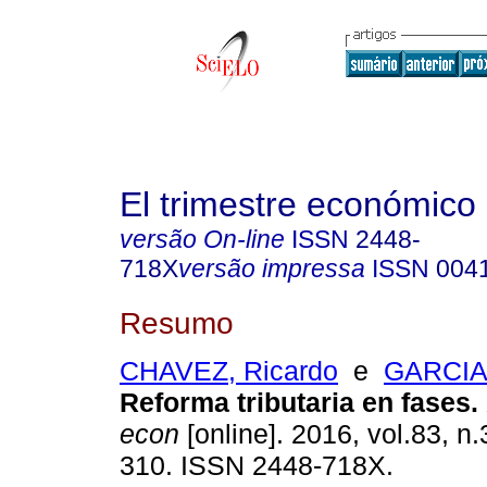
El trimestre económico
versão On-line
ISSN
2448-
718X
versão impressa
ISSN
004
Resumo
CHAVEZ, Ricardo
e
GARCIA,
Reforma tributaria en fases.
econ
[online]. 2016, vol.83, n
310. ISSN 2448-718X.