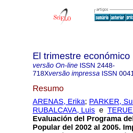
El trimestre económico
versão On-line
ISSN
2448-
718X
versão impressa
ISSN
004
Resumo
ARENAS, Erika
;
PARKER, Su
RUBALCAVA, Luis
e
TERUEL
Evaluación del Programa de
Popular del 2002 al 2005. Im