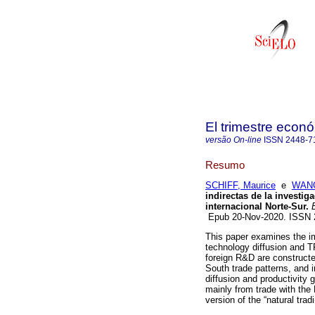
El trimestre econ
versão On-line
ISSN
2448-7
Resumo
SCHIFF, Maurice
e
WANG
indirectas de la investig
internacional Norte-Sur.
E
Epub 20-Nov-2020. ISSN 
This paper examines the i
technology diffusion and 
foreign R&D are constructe
South trade patterns, and 
diffusion and productivity 
mainly from trade with the
version of the “natural tra