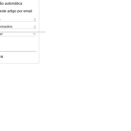
ão automática
este artigo por email
s
cionados
ar
nk