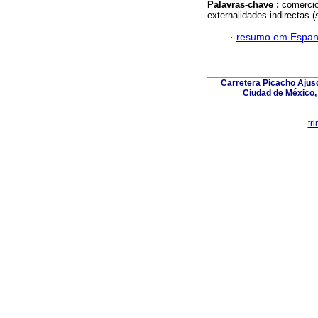
Palavras-chave :
comercio
externalidades indirectas (
·
resumo em Espan
Carretera Picacho Ajusc
Ciudad de México,
tr