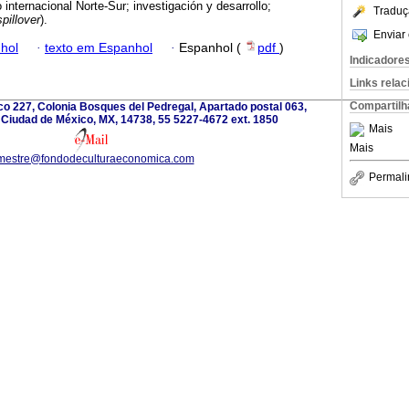
 internacional Norte-Sur; investigación y desarrollo;
Traduç
spillover
).
Enviar 
hol
·
texto em Espanhol
·
Espanhol (
pdf
)
Indicadore
Links rela
Compartilh
o 227, Colonia Bosques del Pedregal, Apartado postal 063,
 Ciudad de México, MX, 14738, 55 5227-4672 ext. 1850
Mais
Mais
imestre@fondodeculturaeconomica.com
Permali