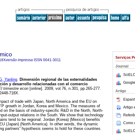
ómico
Serviços P
18X
versão impressa
ISSN
0041-3011
Journal
SciELO
, Yanling
.
Dimensión regional de las externalidades
Google
ación y desarrollo relacionadas con el comercio
l trimestre econ
[online]. 2009, vol.76, n.301, pp.265-277.
Artigo
2448-718X.
Espanh
mpact of trade with Japan, North America and the EU on
TFP growth in Jordan, Korea and Mexico. The measures of
Artigo
d on the basis of industry-specific R&D in the North, North-
input-output relations in the South. We show that technology
Referên
gains tend to be regional: Jordan (Korea) (Mexico) benefits
Como ci
 EU (Japan) (North America). In other words, the dynamic
ding partners” hypothesis seems to hold for these countries.
SciELO