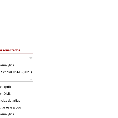
ersonalizados
 Analytics
 Scholar H5M5 (
2021
)
ol (pdf)
 em XML
cias do artigo
tar este artigo
 Analytics