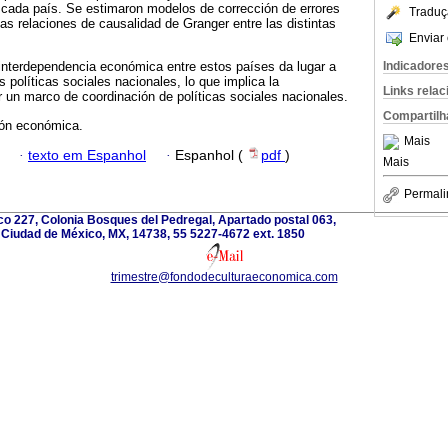
 cada país. Se estimaron modelos de corrección de errores
Traduç
las relaciones de causalidad de Granger entre las distintas
Enviar 
Indicadore
 interdependencia económica entre estos países da lugar a
 políticas sociales nacionales, lo que implica la
Links rela
 un marco de coordinación de políticas sociales nacionales.
Compartilh
ión económica.
Mais
·
texto em Espanhol
·
Espanhol (
pdf
)
Mais
Permali
o 227, Colonia Bosques del Pedregal, Apartado postal 063,
 Ciudad de México, MX, 14738, 55 5227-4672 ext. 1850
trimestre@fondodeculturaeconomica.com