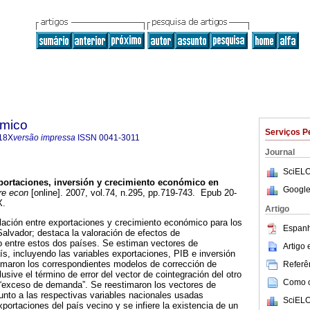
ómico
Serviços P
18X
versão impressa
ISSN
0041-3011
Journal
SciELO
ortaciones, inversión y crecimiento económico en
Google
re econ
[online]. 2007, vol.74, n.295, pp.719-743. Epub 20-
X.
Artigo
relación entre exportaciones y crecimiento económico para los
Espanh
alvador; destaca la valoración de efectos de
entre estos dos países. Se estiman vectores de
Artigo
ís, incluyendo las variables exportaciones, PIB e inversión
timaron los correspondientes modelos de corrección de
Referên
lusive el término de error del vector de cointegración del otro
Como ci
exceso de demanda”. Se reestimaron los vectores de
junto a las respectivas variables nacionales usadas
SciELO
xportaciones del país vecino y se infiere la existencia de un