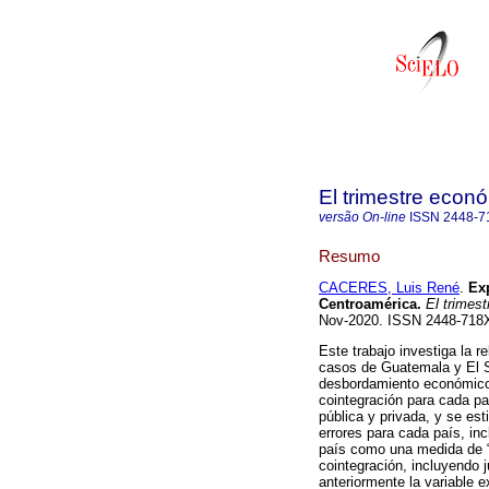
El trimestre econ
versão On-line
ISSN
2448-7
Resumo
CACERES, Luis René
.
Exp
Centroamérica.
El trimest
Nov-2020. ISSN 2448-718
Este trabajo investiga la 
casos de Guatemala y El S
desbordamiento económico 
cointegración para cada pa
pública y privada, y se es
errores para cada país, inc
país como una medida de “
cointegración, incluyendo 
anteriormente la variable e