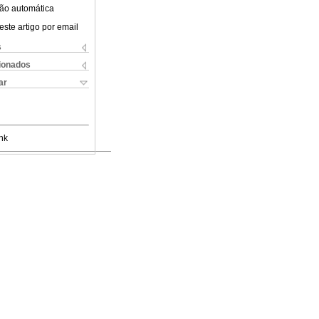
ão automática
este artigo por email
s
cionados
ar
nk