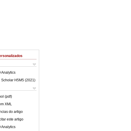
ersonalizados
 Analytics
 Scholar H5M5 (
2021
)
ol (pdf)
 em XML
cias do artigo
tar este artigo
 Analytics