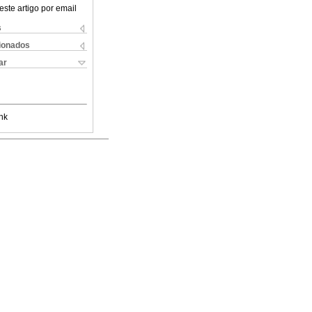
este artigo por email
s
cionados
ar
nk