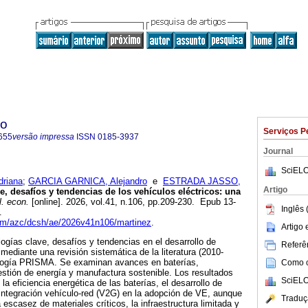
co
Serviços P
655
versão impressa
ISSN
0185-3937
Journal
SciELO
riana
;
GARCIA GARNICA, Alejandro
e
ESTRADA JASSO,
Artigo
, desafíos y tendencias de los vehículos eléctricos: una
. econ.
[online]. 2026, vol.41, n.106, pp.209-230. Epub 13-
Inglês 
5.
uam/azc/dcsh/ae/2026v41n106/martinez
.
Artigo
logías clave, desafíos y tendencias en el desarrollo de
Referên
mediante una revisión sistemática de la literatura (2010-
ología PRISMA. Se examinan avances en baterías,
Como ci
gestión de energía y manufactura sostenible. Los resultados
SciELO
la eficiencia energética de las baterías, el desarrollo de
 integración vehículo-red (V2G) en la adopción de VE, aunque
Traduç
escasez de materiales críticos, la infraestructura limitada y