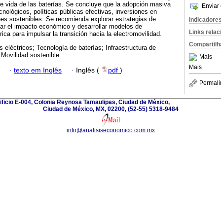
 de vida de las baterías. Se concluye que la adopción masiva
Enviar 
nológicos, políticas públicas efectivas, inversiones en
ones sostenibles. Se recomienda explorar estrategias de
Indicadore
luar el impacto económico y desarrollar modelos de
Links rela
rica para impulsar la transición hacia la electromovilidad.
Compartilh
s eléctricos; Tecnología de baterías; Infraestructura de
 Movilidad sostenible.
Mais
Mais
·
texto em Inglês
·
Inglês (
pdf
)
Permali
dificio E-004, Colonia Reynosa Tamaulipas, Ciudad de México,
Ciudad de México, MX, 02200, (52-55) 5318-9484
info@analisiseconomico.com.mx