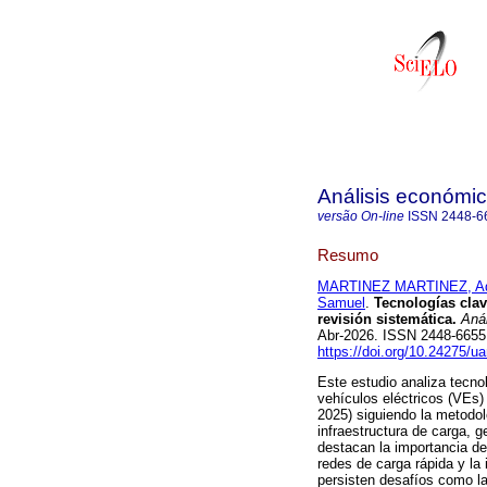
Análisis económi
versão On-line
ISSN
2448-6
Resumo
MARTINEZ MARTINEZ, Ad
Samuel
.
Tecnologías clave
revisión sistemática.
Anál
Abr-2026. ISSN 2448-665
https://doi.org/10.24275/
Este estudio analiza tecno
vehículos eléctricos (VEs) 
2025) siguiendo la metod
infraestructura de carga, 
destacan la importancia de 
redes de carga rápida y la
persisten desafíos como la 