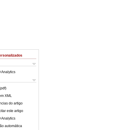
ersonalizados
 Analytics
(pdf)
 em XML
cias do artigo
tar este artigo
 Analytics
ão automática