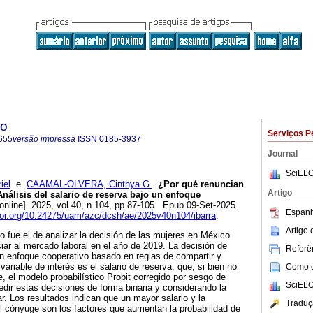
co
Serviços P
655
versão impressa
ISSN
0185-3937
Journal
SciELO
iel
e
CAAMAL-OLVERA, Cinthya G.
.
¿Por qué renuncian
Artigo
nálisis del salario de reserva bajo un enfoque
online]. 2025, vol.40, n.104, pp.87-105. Epub 09-Set-2025.
Espanh
doi.org/10.24275/uam/azc/dcsh/ae/2025v40n104/ibarra
.
Artigo
lo fue el de analizar la decisión de las mujeres en México
ar al mercado laboral en el año de 2019. La decisión de
Referên
un enfoque cooperativo basado en reglas de compartir y
variable de interés es el salario de reserva, que, si bien no
Como ci
, el modelo probabilístico Probit corregido por sesgo de
SciELO
ir estas decisiones de forma binaria y considerando la
r. Los resultados indican que un mayor salario y la
Traduç
l cónyuge son los factores que aumentan la probabilidad de