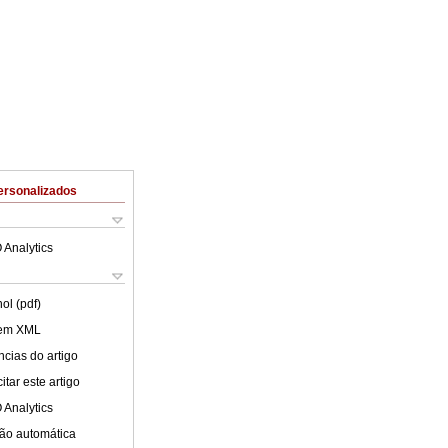
ersonalizados
 Analytics
ol (pdf)
 em XML
cias do artigo
tar este artigo
 Analytics
ão automática