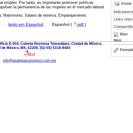
al empleo. Por tanto, es importante promover políticas
Enviar 
mpulsen la permanencia de las mujeres en el mercado laboral.
Indicadore
; Matrimonio; Salario de reserva; Emparejamiento.
Links rela
·
texto em Espanhol
·
Espanhol (
pdf
)
Compartilh
Mais
Mais
dificio E-004, Colonia Reynosa Tamaulipas, Ciudad de México,
 de México, MX, 02200, (52-55) 5318-9484
Permali
info@analisiseconomico.com.mx