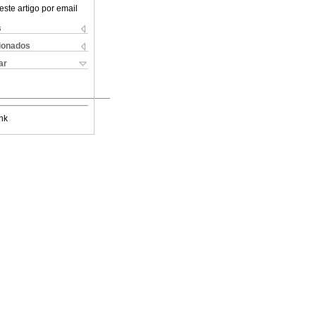
este artigo por email
s
cionados
ar
nk