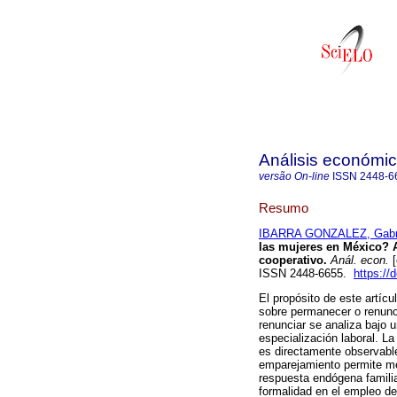
Análisis económi
versão On-line
ISSN
2448-6
Resumo
IBARRA GONZALEZ, Gabr
las mujeres en México? A
cooperativo.
Anál. econ.
[
ISSN 2448-6655.
https://
El propósito de este artícu
sobre permanecer o renunci
renunciar se analiza bajo 
especialización laboral. La 
es directamente observable
emparejamiento permite med
respuesta endógena familia
formalidad en el empleo de