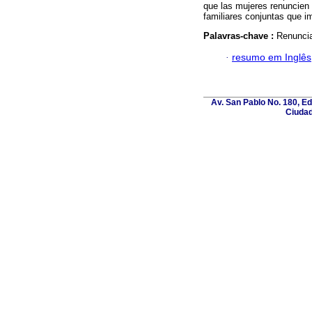
que las mujeres renuncien 
familiares conjuntas que i
Palavras-chave :
Renuncia
·
resumo em Inglês
Av. San Pablo No. 180, E
Ciudad