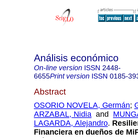
Análisis económico
On-line version
ISSN
2448-
6655
Print version
ISSN
0185-39
Abstract
OSORIO NOVELA, Germán
;
ARZABAL, Nidia
and
MUNG
LAGARDA, Alejandro
.
Resilie
Financiera en dueños de Mi