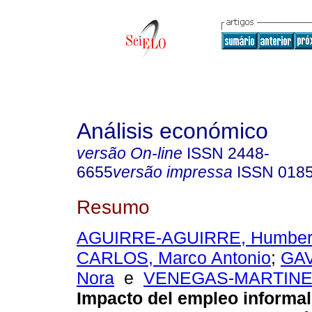
Análisis económico
versão On-line
ISSN
2448-
6655
versão impressa
ISSN
018
Resumo
AGUIRRE-AGUIRRE, Humber
CARLOS, Marco Antonio
;
GA
Nora
e
VENEGAS-MARTINEZ,
Impacto del empleo informal