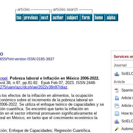
co
Services 
6655
Print version
ISSN
0185-3937
Journal
SciELO
ngel
.
Pobreza laboral e Inflación en México 2006-2022.
Article
 vol.38, n.97, pp.81-92. Epub Feb 07, 2023. ISSN 2448-
.24275/uam/azc/dcsh/ae/2022v38n97/diaz
.
Spanis
a los efectos de la inflación en alimentos, la ocupación
Article
económico sobre el incremento de la pobreza laboral en
2006-2022. Se utiliza el enfoque teórico de capacidades y se
Article
ón cuantílica. Se encontró que tanto la inflación en
n en el sector informal promueven significativamente el
How to 
ral en México, en tanto que el crecimiento económico la
SciELO
Automat
ación; Enfoque de Capacidades; Regresión Cuantílica.