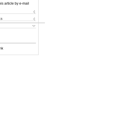
is article by e-mail
ks
nk