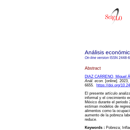
Análisis económi
On-line version
ISSN
2448-
Abstract
DIAZ CARRENO, Miguel Á
Anál. econ.
[online]. 2023,
6655.
https://doi.org/10
El presente artículo analiz
informal y el crecimiento 
México durante el periodo 
estiman modelos de regresi
alimentos como la ocupació
aumento de la pobreza labo
reduce.
Keywords :
Pobreza; Infl