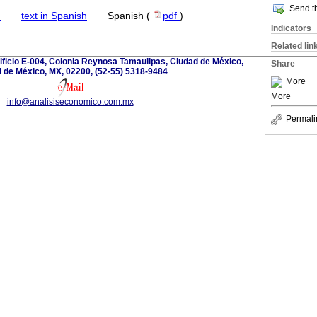
Send th
h
·
text in Spanish
·
Spanish (
pdf
)
Indicators
Related lin
dificio E-004, Colonia Reynosa Tamaulipas, Ciudad de México,
Share
 de México, MX, 02200, (52-55) 5318-9484
More
More
info@analisiseconomico.com.mx
Permali