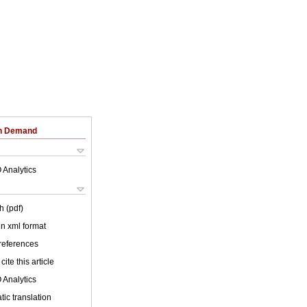
on Demand
 Analytics
h (pdf)
 in xml format
 references
cite this article
 Analytics
ic translation