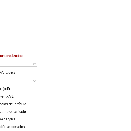
Personalizados
 Analytics
l (pdf)
lo en XML
cias del artículo
tar este artículo
 Analytics
ción automática