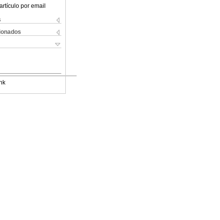
artículo por email
s
cionados
nk