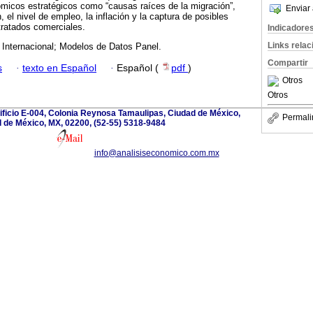
icos estratégicos como “causas raíces de la migración”,
Enviar 
, el nivel de empleo, la inflación y la captura de posibles
 tratados comerciales.
Indicadore
Links rela
 Internacional; Modelos de Datos Panel.
Compartir
s
·
texto en Español
·
Español (
pdf
)
Otros
Otros
dificio E-004, Colonia Reynosa Tamaulipas, Ciudad de México,
Permali
 de México, MX, 02200, (52-55) 5318-9484
info@analisiseconomico.com.mx