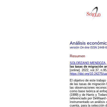
Análisis económi
versión On-line
ISSN
2448-
Resumen
SOLORZANO MENDOZA, R
las tasas de migración a
[online]. 2022, vol.37, n
https://doi.org/10.24275/
El objetivo de este trabajo
de las tasas de migración
las observaciones reconocid
como base teórica al enfo
(1999) y de Harris y Todaro
referenciado por DeWaard et
instrumentado un análisis 
cuenta, para la selección 