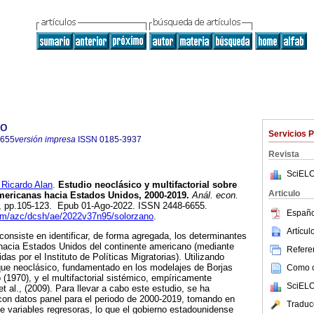
co
Servicios 
6655
versión impresa
ISSN
0185-3937
Revista
SciELO
icardo Alan
.
Estudio neoclásico y multifactorial sobre
Articulo
mericanas hacia Estados Unidos, 2000-2019.
Anál. econ.
.95, pp.105-123. Epub 01-Ago-2022. ISSN 2448-6655.
Españo
uam/azc/dcsh/ae/2022v37n95/solorzano
.
Artícu
 consiste en identificar, de forma agregada, los determinantes
 hacia Estados Unidos del continente americano (mediante
Referen
as por el Instituto de Políticas Migratorias). Utilizando
que neoclásico, fundamentado en los modelajes de Borjas
Como ci
 (1970), y el multifactorial sistémico, empíricamente
SciELO
 al., (2009). Para llevar a cabo este estudio, se ha
con datos panel para el periodo de 2000-2019, tomando en
Traduc
de variables regresoras, lo que el gobierno estadounidense