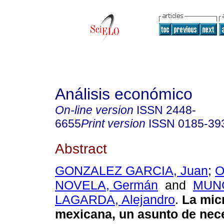
Análisis económico
On-line version
ISSN
2448-
6655
Print version
ISSN
0185-39
Abstract
GONZALEZ GARCIA, Juan
;
O
NOVELA, Germán
and
MUN
LAGARDA, Alejandro
.
La mic
mexicana, un asunto de nec