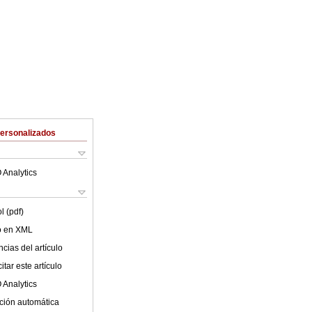
Personalizados
 Analytics
l (pdf)
lo en XML
cias del artículo
tar este artículo
 Analytics
ción automática