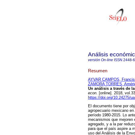
Análisis económi
versión On-line
ISSN
2448-
Resumen
AYVAR CAMPOS, Francisc
ZAMORA TORRES, Améric
Un análisis a través de 
econ.
[online]. 2018, vol.
https://doi.org/10.24275/
El documento tiene por obje
agropecuario mexicano en 
período 1980-2015. Lo ante
mecanismos que mejoren el
agregado, y a la par reduz
para que el país aspire a m
uso del Análisis de la Env