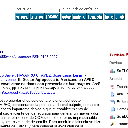
co
Servicios 
6655
versión impresa
ISSN
0185-3937
Revista
SciELO
o Javier
;
NAVARRO CHAVEZ, José Cesar Lenin
y
Articulo
a Ivonne
.
El Sector Agropecuario Mexicano en APEC:
la envolvente de datos con presencia de
bad outputs
.
Anál.
Españo
33, n.83, pp.125-143. Epub 09-Sep-2019. ISSN 2448-6655.
uam/azc/dcsh/ae/2018v33n83/ayvar
.
Artícu
tivo abordar el estudio de la eficiencia del sector
Referen
APEC, considerando la presencia de bad outputs, durante el
rior es importante debido a que el establecimiento de
Como ci
 uso eficiente de los recursos para generar un mayor valor
SciELO
can las emisiones de CO2eq en el sector es imprescindible
ayores niveles de desarrollo. Para medir la eficiencia se hizo
Traduc
olvente de Datos, y para conocer la evolución de la