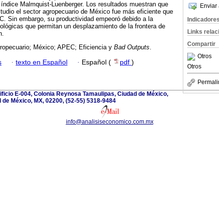
l índice Malmquist-Luenberger. Los resultados muestran que
Enviar 
estudio el sector agropecuario de México fue más eficiente que
EC. Sin embargo, su productividad empeoró debido a la
Indicadore
ológicas que permitan un desplazamiento de la frontera de
Links rela
n.
Compartir
ropecuario; México; APEC; Eficiencia y
Bad Outputs
.
Otros
s
·
texto en Español
·
Español (
pdf
)
Otros
Permali
dificio E-004, Colonia Reynosa Tamaulipas, Ciudad de México,
 de México, MX, 02200, (52-55) 5318-9484
info@analisiseconomico.com.mx