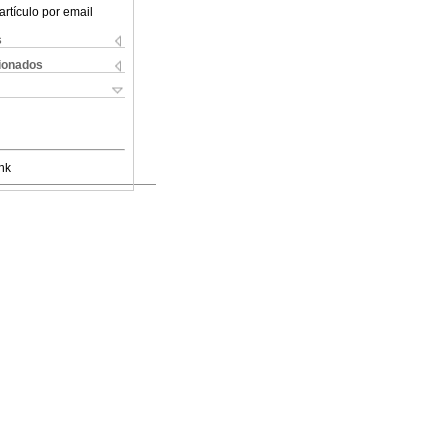
artículo por email
s
cionados
nk