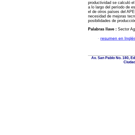
productividad se calculó e
a lo largo del período de 
el de otros países del AP
necesidad de mejoras tecn
posibilidades de producció
Palabras llave :
Sector Ag
·
resumen en Inglé
Av. San Pablo No. 180, E
Ciudad