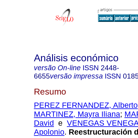
Análisis económico
versão On-line
ISSN
2448-
6655
versão impressa
ISSN
018
Resumo
PEREZ FERNANDEZ, Alberto
MARTINEZ, Mayra Iliana
;
MAR
David
e
VENEGAS VENEGAS
Apolonio
.
Reestructuración 