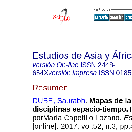
Estudios de Asia y Áfri
versión On-line
ISSN
2448-
654X
versión impresa
ISSN
0185
Resumen
DUBE, Saurabh
.
Mapas de la
disciplinas espacio-tiempo.
T
porMaría Capetillo Lozano.
Es
[online]. 2017, vol.52, n.3, p