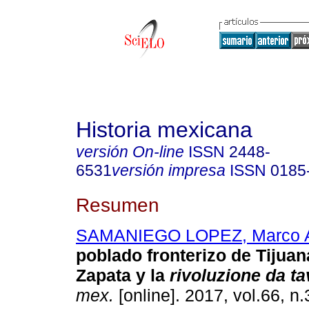
Historia mexicana
versión On-line
ISSN
2448-
6531
versión impresa
ISSN
0185
Resumen
SAMANIEGO LOPEZ, Marco A
poblado fronterizo de Tijuan
Zapata y la
rivoluzione da ta
mex.
[online]. 2017, vol.66, n.