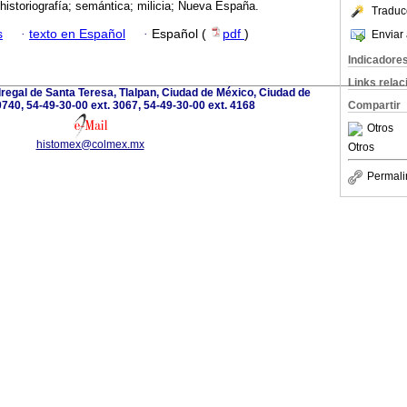
 historiografía; semántica; milicia; Nueva España.
Traduc
s
·
texto en Español
·
Español (
pdf
)
Enviar 
Indicadore
Links rela
regal de Santa Teresa, Tlalpan, Ciudad de México, Ciudad de
740, 54-49-30-00 ext. 3067, 54-49-30-00 ext. 4168
Compartir
Otros
histomex@colmex.mx
Otros
Permali