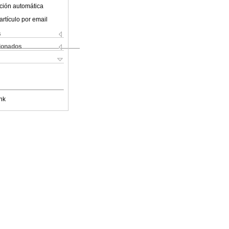
ción automática
artículo por email
s
cionados
nk