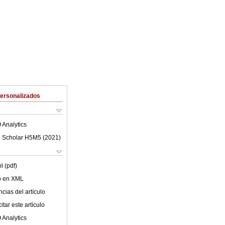
Personalizados
 Analytics
 Scholar H5M5 (
2021
)
l (pdf)
lo en XML
cias del artículo
tar este artículo
 Analytics