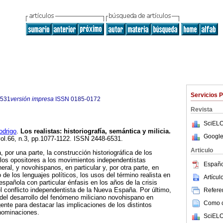
Servicios 
6531
versión impresa
ISSN
0185-0172
Revista
SciELO
drigo
.
Los realistas: historiografía, semántica y milicia.
Google
vol.66, n.3, pp.1077-1122. ISSN 2448-6531.
Articulo
, por una parte, la construcción historiográfica de los
los opositores a los movimientos independentistas
Españo
ral, y novohispanos, en particular y, por otra parte, en
de los lenguajes políticos, los usos del término realista en
Artícu
spañola con particular énfasis en los años de la crisis
el conflicto independentista de la Nueva España. Por último,
Referen
 del desarrollo del fenómeno miliciano novohispano en
Como ci
ente para destacar las implicaciones de los distintos
enominaciones.
SciELO