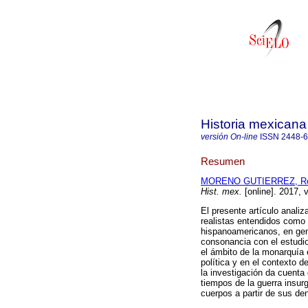
Historia mexicana
versión On-line
ISSN
2448-
Resumen
MORENO GUTIERREZ, Ro
Hist. mex.
[online]. 2017, 
El presente artículo analiza
realistas entendidos como 
hispanoamericanos, en gene
consonancia con el estudio 
el ámbito de la monarquía e
política y en el contexto d
la investigación da cuenta
tiempos de la guerra insurg
cuerpos a partir de sus d