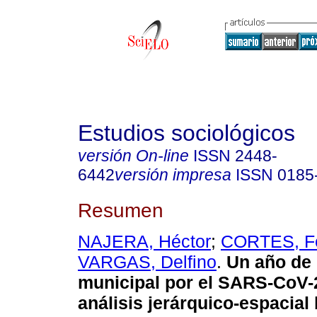
Estudios sociológicos
versión On-line
ISSN
2448-
6442
versión impresa
ISSN
0185
Resumen
NAJERA, Héctor
;
CORTES, F
VARGAS, Delfino
.
Un año de 
municipal por el SARS-CoV-
análisis jerárquico-espacial