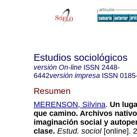
Estudios sociológicos
versión On-line
ISSN
2448-
6442
versión impresa
ISSN
0185
Resumen
MERENSON, Silvina
.
Un luga
que camino. Archivos nativo
imaginación social y autope
clase.
Estud. sociol
[online]. 