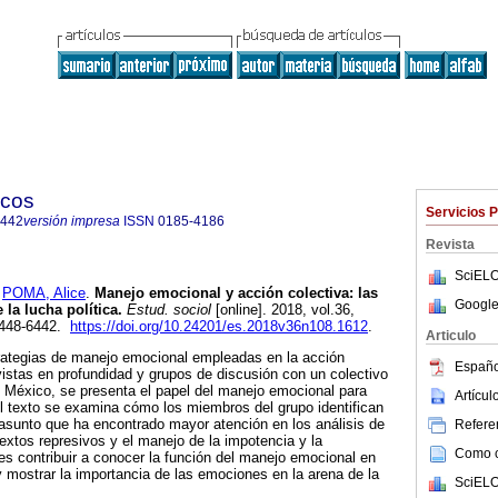
icos
Servicios 
6442
versión impresa
ISSN
0185-4186
Revista
SciELO
y
POMA, Alice
.
Manejo emocional y acción colectiva: las
Google
la lucha política.
Estud. sociol
[online]. 2018, vol.36,
2448-6442.
https://doi.org/10.24201/es.2018v36n108.1612
.
Articulo
strategias de manejo emocional empleadas en la acción
Españo
evistas en profundidad y grupos de discusión con un colectivo
 México, se presenta el papel del manejo emocional para
Artícu
el texto se examina cómo los miembros del grupo identifican
 asunto que ha encontrado mayor atención en los análisis de
Referen
textos represivos y el manejo de la impotencia y la
Como ci
es contribuir a conocer la función del manejo emocional en
 mostrar la importancia de las emociones en la arena de la
SciELO