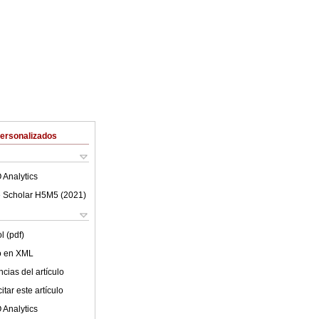
Personalizados
 Analytics
 Scholar H5M5 (
2021
)
l (pdf)
lo en XML
cias del artículo
tar este artículo
 Analytics