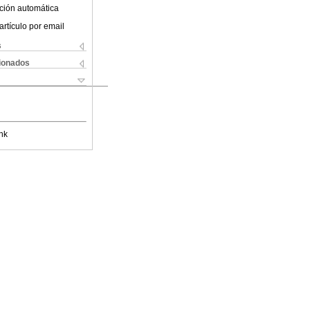
ción automática
artículo por email
s
cionados
nk