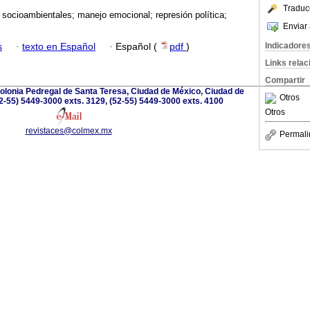
Traduc
s socioambientales; manejo emocional; represión política;
Enviar 
Indicadore
s
·
texto en Español
·
Español (
pdf
)
Links rela
Compartir
olonia Pedregal de Santa Teresa, Ciudad de México, Ciudad de
Otros
2-55) 5449-3000 exts. 3129, (52-55) 5449-3000 exts. 4100
Otros
revistaces@colmex.mx
Permali