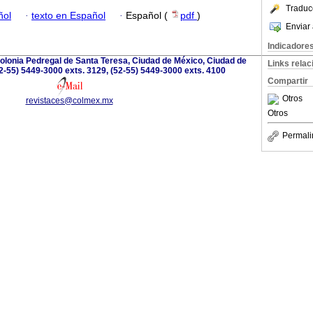
Traduc
ñol
·
texto en Español
·
Español (
pdf
)
Enviar 
Indicadore
olonia Pedregal de Santa Teresa, Ciudad de México, Ciudad de
Links rela
2-55) 5449-3000 exts. 3129, (52-55) 5449-3000 exts. 4100
Compartir
Otros
revistaces@colmex.mx
Otros
Permali