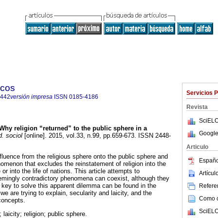
icos
Servicios 
6442
versión impresa
ISSN
0185-4186
Revista
SciELO
Why religion “returned” to the public sphere in a
Google
. sociol
[online]. 2015, vol.33, n.99, pp.659-673. ISSN 2448-
Articulo
influence from the religious sphere onto the public sphere and
Españo
nomenon that excludes the reinstatement of religion into the
 or into the life of nations. This article attempts to
Artícu
emingly contradictory phenomena can coexist, although they
 key to solve this apparent dilemma can be found in the
Referen
we are trying to explain, secularity and laicity, and the
Como ci
concepts.
SciELO
; laicity; religion; public sphere.