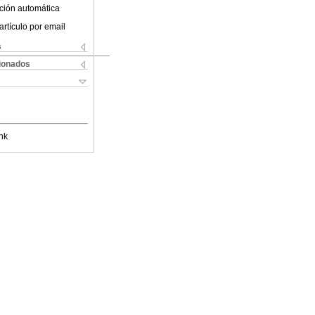
ción automática
artículo por email
s
cionados
nk