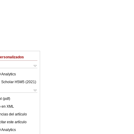
Personalizados
 Analytics
 Scholar H5M5 (
2021
)
l (pdf)
lo en XML
cias del artículo
tar este artículo
 Analytics