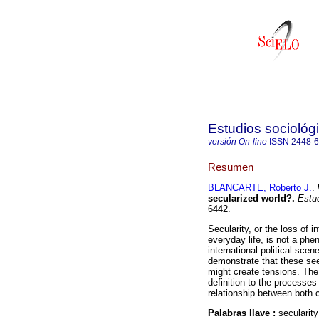
Estudios sociológ
versión On-line
ISSN
2448-
Resumen
BLANCARTE, Roberto J.
.
secularized world?.
Estud
6442.
Secularity, or the loss of 
everyday life, is not a phe
international political scene
demonstrate that these se
might create tensions. The
definition to the processes 
relationship between both 
Palabras llave :
secularity