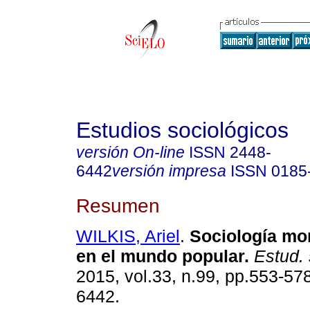
Estudios sociológicos
versión On-line
ISSN
2448-
6442
versión impresa
ISSN
0185
Resumen
WILKIS, Ariel
.
Sociología mor
en el mundo popular.
Estud. 
2015, vol.33, n.99, pp.553-57
6442.