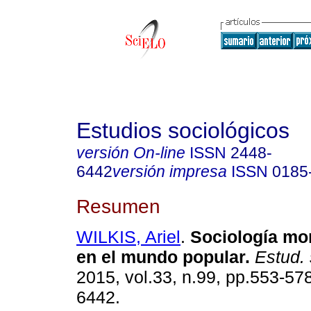
Estudios sociológicos
versión On-line
ISSN
2448-
6442
versión impresa
ISSN
0185
Resumen
WILKIS, Ariel
.
Sociología mor
en el mundo popular.
Estud. 
2015, vol.33, n.99, pp.553-57
6442.