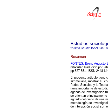
Estudios sociológ
versión On-line
ISSN
2448-
Resumen
FONTES, Breno Augusto S
reticular.
Traducido porFát
pp.527-551. ISSN 2448-64
El presente artículo tiene c
simmeliana, mostrar su cont
Redes Sociales y la Teorí
rama importante de estudios
agenda de investigación fu
se orientan principalmente a
agitado cotidiano de una 
metodología de investigaci
de interacción social son 