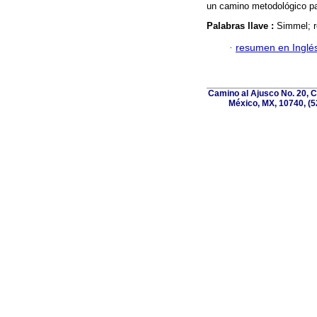
un camino metodológico pa
Palabras llave :
Simmel; r
·
resumen en Inglé
Camino al Ajusco No. 20, C
México, MX, 10740, (5