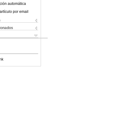
ción automática
artículo por email
s
cionados
nk