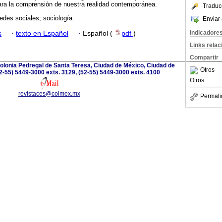
ra la comprensión de nuestra realidad contemporánea.
Traduc
edes sociales; sociología.
Enviar 
Indicadore
s
·
texto en Español
·
Español (
pdf
)
Links rela
Compartir
olonia Pedregal de Santa Teresa, Ciudad de México, Ciudad de
Otros
2-55) 5449-3000 exts. 3129, (52-55) 5449-3000 exts. 4100
Otros
revistaces@colmex.mx
Permali