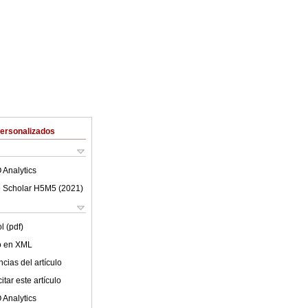
Personalizados
 Analytics
 Scholar H5M5 (
2021
)
l (pdf)
lo en XML
cias del artículo
tar este artículo
 Analytics