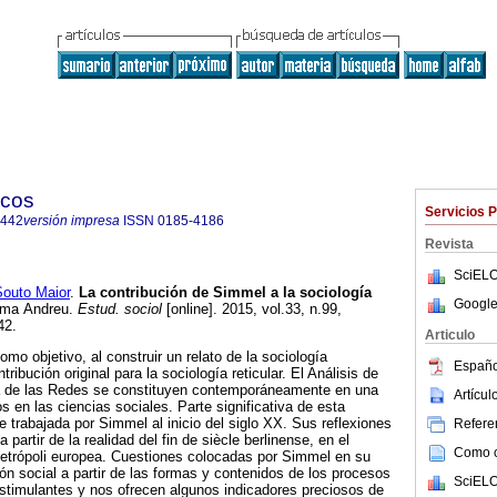
icos
Servicios 
6442
versión impresa
ISSN
0185-4186
Revista
SciELO
outo Maior
.
La contribución de Simmel a la sociología
Google
ima Andreu.
Estud. sociol
[online]. 2015, vol.33, n.99,
42.
Articulo
omo objetivo, al construir un relato de la sociología
Españo
ribución original para la sociología reticular. El Análisis de
a de las Redes se constituyen contemporáneamente en una
Artícu
 en las ciencias sociales. Parte significativa de esta
e trabajada por Simmel al inicio del siglo XX. Sus reflexiones
Referen
 partir de la realidad del fin de siècle berlinense, en el
Como ci
metrópoli europea. Cuestiones colocadas por Simmel en su
ón social a partir de las formas y contenidos de los procesos
SciELO
estimulantes y nos ofrecen algunos indicadores preciosos de