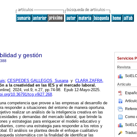
ilidad y gestión
Servicios 
6388
Revista
SciELO
uis
;
CESPEDES GALLEGOS, Susana
y
CLARA ZAFRA,
Articulo
 a la creatividad en las IES y el mercado laboral.
nline]. 2024, vol.9, n.27, pp.74-98. Epub 12-Mayo-2025.
Españo
doi.org/10.36791/tcg.v9i27.268
.
Artícu
s una competencia que provee a las empresas al desarrollo de
ra responder a situaciones del entorno de manera oportuna.
Referen
etivo realizar un análisis de la inteligencia creativa en las
ecesidades y demandas del mercado laboral, que brinde la
Como ci
iones y estrategias para enriquecer el modelo educativo y
SciELO
udiantes, como una estrategia para responder a los retos y
bal. El análisis se plantea desde el enfoque cualitativo
Traduc
queda sistemática con la finalidad de identificar las