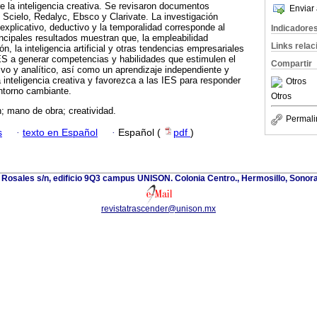
e la inteligencia creativa. Se revisaron documentos
Enviar 
e Scielo, Redalyc, Ebsco y Clarivate. La investigación
 explicativo, deductivo y la temporalidad corresponde al
Indicadore
ncipales resultados muestran que, la empleabilidad
Links rela
n, la inteligencia artificial y otras tendencias empresariales
IES a generar competencias y habilidades que estimulen el
Compartir
xivo y analítico, así como un aprendizaje independiente y
nteligencia creativa y favorezca a las IES para responder
Otros
entorno cambiante.
Otros
; mano de obra; creatividad.
Permali
s
·
texto en Español
·
Español (
pdf
)
 Rosales s/n, edificio 9Q3 campus UNISON. Colonia Centro., Hermosillo, Sonor
revistatrascender@unison.mx