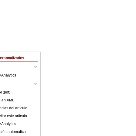
Personalizados
 Analytics
l (pdf)
lo en XML
cias del artículo
tar este artículo
 Analytics
ción automática