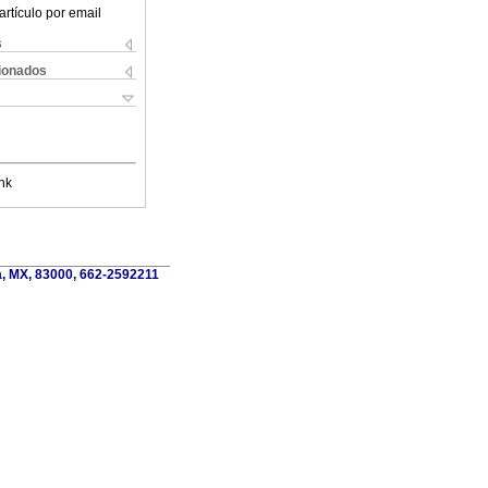
artículo por email
s
cionados
nk
a, MX, 83000, 662-2592211