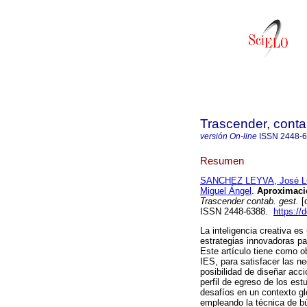
Trascender, contab
versión On-line
ISSN
2448-
Resumen
SANCHEZ LEYVA, José L
Miguel Ángel
.
Aproximación
Trascender contab. gest.
[o
ISSN 2448-6388.
https://
La inteligencia creativa e
estrategias innovadoras pa
Este artículo tiene como obj
IES, para satisfacer las n
posibilidad de diseñar acc
perfil de egreso de los est
desafíos en un contexto glo
empleando la técnica de bús