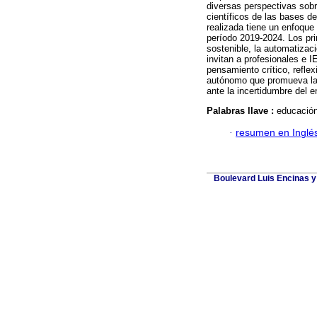
diversas perspectivas sobr
científicos de las bases d
realizada tiene un enfoque
período 2019-2024. Los pri
sostenible, la automatizació
invitan a profesionales e 
pensamiento crítico, refle
autónomo que promueva la i
ante la incertidumbre del 
Palabras llave :
educación
·
resumen en Inglé
Boulevard Luis Encinas y