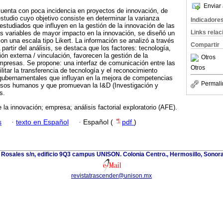
Enviar 
cuenta con poca incidencia en proyectos de innovación, de
estudio cuyo objetivo consiste en determinar la varianza
Indicadore
studiados que influyen en la gestión de la innovación de las
Links rela
s variables de mayor impacto en la innovación, se diseñó un
on una escala tipo Likert. La información se analizó a través
Compartir
A partir del análisis, se destaca que los factores: tecnología,
ón externa / vinculación, favorecen la gestión de la
Otros
mpresas. Se propone: una interfaz de comunicación entre las
Otros
litar la transferencia de tecnología y el reconocimiento
 gubernamentales que influyan en la mejora de competencias
Permali
rsos humanos y que promuevan la I&D (Investigación y
s.
 la innovación; empresa; análisis factorial exploratorio (AFE).
s
·
texto en Español
·
Español (
pdf
)
 Rosales s/n, edificio 9Q3 campus UNISON. Colonia Centro., Hermosillo, Sonor
revistatrascender@unison.mx