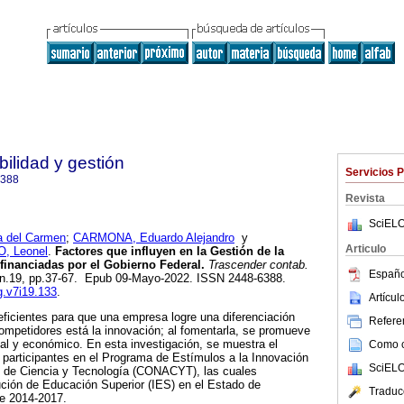
ilidad y gestión
Servicios 
6388
Revista
SciELO
 del Carmen
;
CARMONA, Eduardo Alejandro
y
Articulo
 Leonel
.
Factores que influyen en la Gestión de la
inanciadas por el Gobierno Federal.
Trascender contab.
Españo
7, n.19, pp.37-67. Epub 09-Mayo-2022. ISSN 2448-6388.
g.v7i19.133
.
Artícu
eficientes para que una empresa logre una diferenciación
Referen
ompetidores está la innovación; al fomentarla, se promueve
l y económico. En esta investigación, se muestra el
Como ci
participantes en el Programa de Estímulos a la Innovación
SciELO
l de Ciencia y Tecnología (CONACYT), las cuales
ución de Educación Superior (IES) en el Estado de
Traduc
e 2014-2017.