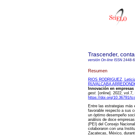
Trascender, contab
versión On-line
ISSN
2448-
Resumen
RIOS RODRIGUEZ, Leticia
RUVALCABA ARREDONDO,
Innovación en empresas f
gest.
[online]. 2022, vol.
https://doi.org/10.36791/tc
Entre las estrategias más 
favorable respecto a sus c
un óptimo desempeño socia
análisis de doce empresas 
(PEI) del Consejo Naciona
colaboraron con una Instit
Zacatecas, México, durant