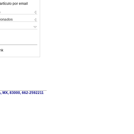
artículo por email
s
cionados
nk
a, MX, 83000, 662-2592211