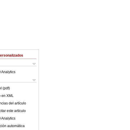
Personalizados
 Analytics
l (pdf)
lo en XML
cias del artículo
tar este artículo
 Analytics
ción automática