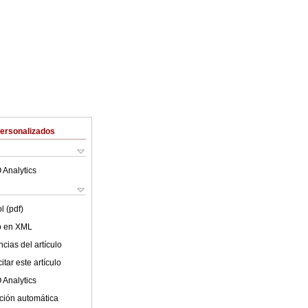
Personalizados
 Analytics
l (pdf)
lo en XML
cias del artículo
tar este artículo
 Analytics
ción automática