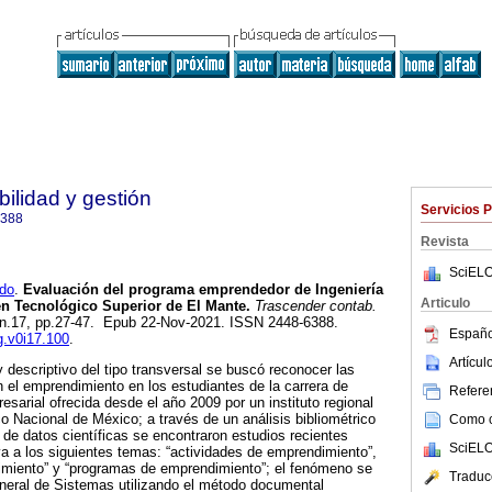
ilidad y gestión
Servicios 
6388
Revista
SciELO
do
.
Evaluación del programa emprendedor de Ingeniería
Articulo
en Tecnológico Superior de El Mante.
Trascender contab.
6, n.17, pp.27-47. Epub 22-Nov-2021. ISSN 2448-6388.
Españo
g.v0i17.100
.
Artícu
y descriptivo del tipo transversal se buscó reconocer las
el emprendimiento en los estudiantes de la carrera de
Referen
sarial ofrecida desde el año 2009 por un instituto regional
o Nacional de México; a través de un análisis bibliométrico
Como ci
 de datos científicas se encontraron estudios recientes
SciELO
va a los siguientes temas: “actividades de emprendimiento”,
miento” y “programas de emprendimiento”; el fenómeno se
Traduc
eneral de Sistemas utilizando el método documental