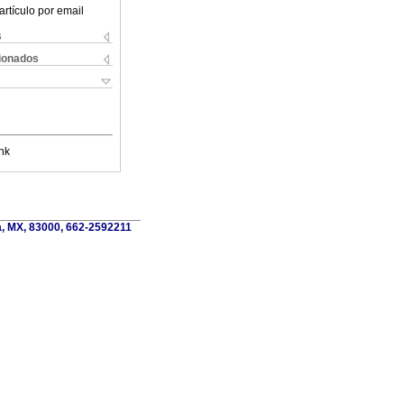
artículo por email
s
cionados
nk
a, MX, 83000, 662-2592211