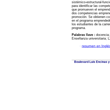
sistémico-estructural-func
para identificar las compe
que promueven el emprendim
dos competencias emprende
promoción. Se obtienen con
en el programa emprendedor
los estudiantes de la carre
programa.
Palabras llave :
docencia;
Enseñanza universitaria; 
·
resumen en Inglé
Boulevard Luis Encinas y