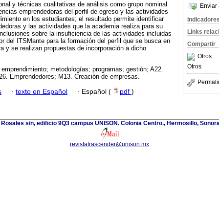
ional y técnicas cualitativas de análisis como grupo nominal
Enviar 
tencias emprendedoras del perfil de egreso y las actividades
iento en los estudiantes; el resultado permite identificar
Indicadore
doras y las actividades que la academia realiza para su
Links rela
clusiones sobre la insuficiencia de las actividades incluidas
 del ITSMante para la formación del perfil que se busca en
Compartir
ra y se realizan propuestas de incorporación a dicho
Otros
Otros
 emprendimiento; metodologías; programas; gestión; A22.
L26. Emprendedores; M13. Creación de empresas.
Permali
s
·
texto en Español
·
Español (
pdf
)
 Rosales s/n, edificio 9Q3 campus UNISON. Colonia Centro., Hermosillo, Sonor
revistatrascender@unison.mx