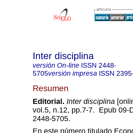
Inter disciplina
versión On-line
ISSN
2448-
5705
versión impresa
ISSN
2395
Resumen
Editorial.
Inter disciplina
[onli
vol.5, n.12, pp.7-7. Epub 09-
2448-5705.
En este número titulado Econo