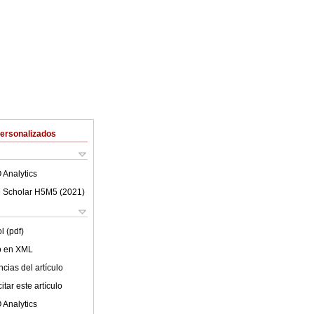
Personalizados
 Analytics
 Scholar H5M5 (
2021
)
l (pdf)
lo en XML
cias del artículo
tar este artículo
 Analytics