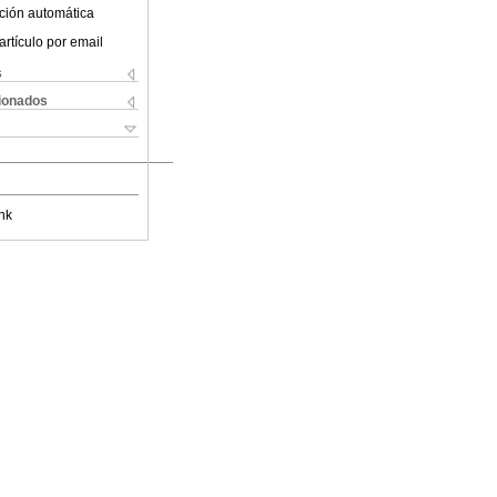
ción automática
artículo por email
s
cionados
nk