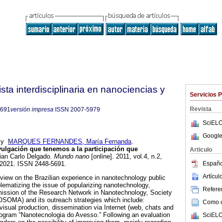
ta interdisciplinaria en nanociencias y
Servicios 
Revista
5691
versión impresa
ISSN
2007-5979
SciELO
Google
y
MARQUES FERNANDES, María Fernanda
.
vulgación que tenemos a la participación que
Articulo
ian Carlo Delgado.
Mundo nano
[online]. 2011, vol.4, n.2,
Españo
2021. ISSN 2448-5691.
Artícu
 review on the Brazilian experience in nanotechnology public
oblematizing the issue of popularizing nanotechnology,
Referen
mission of the Research Network in Nanotechnology, Society
OMA) and its outreach strategies which include:
Como ci
visual production, dissemination via Internet (web, chats and
rogram “Nanotecnologia do Avesso.” Following an evaluation
SciELO