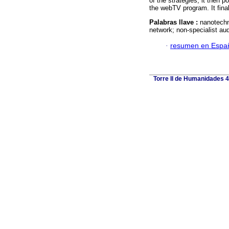
of the strategies, it then 
the webTV program. It fina
Palabras llave :
nanotechno
network; non-specialist au
·
resumen en Espa
Torre II de Humanidades 4