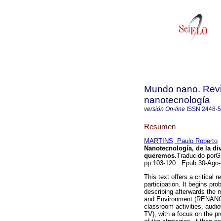
Mundo nano. Revis
nanotecnología
versión On-line
ISSN
2448-
Resumen
MARTINS, Paulo Roberto
Nanotecnología, de la di
queremos.
Traducido porG
pp.103-120. Epub 30-Ago-
This text offers a critical
participation. It begins pr
describing afterwards the 
and Environment (RENANOS
classroom activities, audio
TV), with a focus on the p