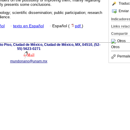
ponders on the possibility of improving them, mainly regarding
Traduc
lly presents some conclusions.
Enviar 
logy; scientific dissemination; public participation; research
dience.
Indicadore
ñol
·
texto en Español
·
Español (
pdf
)
Links rela
Compartir
Otros
to Piso, Ciudad de México, Ciudad de México, MX, 04510, (52-
Otros
55) 5623-0271
Permali
mundonano@unam.mx