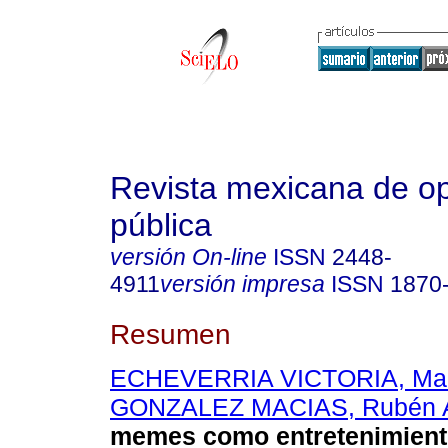
Revista mexicana de op
pública
versión On-line
ISSN
2448-
4911
versión impresa
ISSN
1870
Resumen
ECHEVERRIA VICTORIA, Mar
GONZALEZ MACIAS, Rubén A
memes como entretenimiento