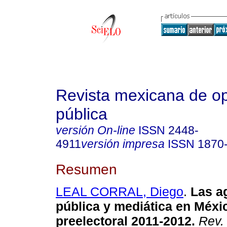
Revista mexicana de op
pública
versión On-line
ISSN
2448-
4911
versión impresa
ISSN
1870
Resumen
LEAL CORRAL, Diego
.
Las a
pública y mediática en Méxi
preelectoral 2011-2012.
Rev. 