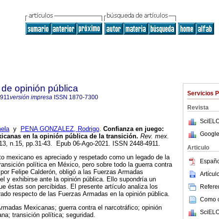
de opinión pública
Servicios 
4911
versión impresa
ISSN
1870-7300
Revista
SciELO
ela
y
PENA GONZALEZ, Rodrigo
.
Confianza en juego:
Google
canas en la opinión pública de la transición.
Rev. mex.
013, n.15, pp.31-43. Epub 06-Ago-2021. ISSN 2448-4911.
Articulo
ito mexicano es apreciado y respetado como un legado de la
Españo
ansición política en México, pero sobre todo la guerra contra
 por Felipe Calderón, obligó a las Fuerzas Armadas
Artícu
el y exhibirse ante la opinión pública. Ello supondría un
e éstas son percibidas. El presente artículo analiza los
Referen
ado respecto de las Fuerzas Armadas en la opinión pública.
Como ci
rmadas Mexicanas; guerra contra el narcotráfico; opinión
SciELO
a; transición política; seguridad.