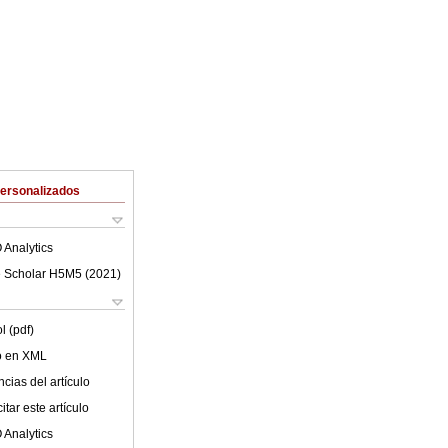
Personalizados
 Analytics
 Scholar H5M5 (
2021
)
l (pdf)
lo en XML
cias del artículo
tar este artículo
 Analytics