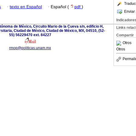
Traduc
s
·
texto en Español
·
Español (
pdf
)
Enviar 
Indicadore
ónoma de México, Circuito Mario de la Cueva s/n, edificio H,
Links rela
rsitaria, Ciudad de México, Ciudad de México, MX, 04510, (52-
55) 56229470 ext. 84227
Compartir
Otros
rmop@politicas.unam.mx
Otros
Permali