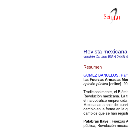
Revista mexicana 
versión On-line
ISSN
2448-
Resumen
GOMEZ BANUELOS, Pam
las Fuerzas Armadas Mexi
opinión pública
[online]. 2
Tradicionalmente, el Ejérc
Revolución mexicana. La tr
el narcotráfico emprendida
Mexicanas a salir del cuart
cambio en la forma en la qu
cambios que se han registr
Palabras llave :
Fuerzas A
pública; Revolución mexican