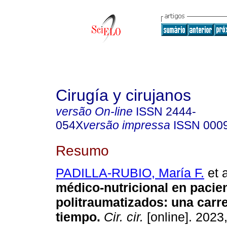
Cirugía y cirujanos
versão On-line
ISSN
2444-
054X
versão impressa
ISSN
000
Resumo
PADILLA-RUBIO, María F.
et a
médico-nutricional en pacie
politraumatizados: una carre
tiempo.
Cir. cir.
[online]. 2023,