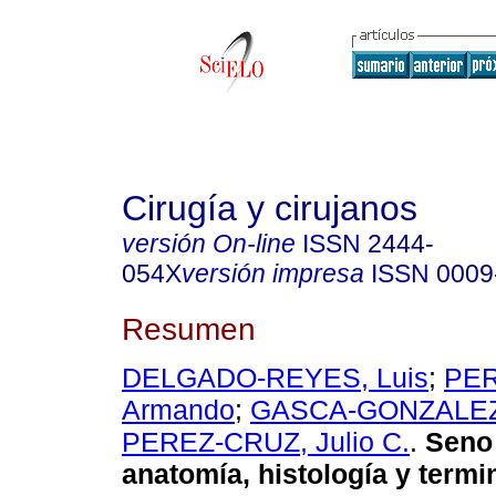
Cirugía y cirujanos
versión On-line
ISSN
2444-
054X
versión impresa
ISSN
0009
Resumen
DELGADO-REYES, Luis
;
PER
Armando
;
GASCA-GONZALEZ,
PEREZ-CRUZ, Julio C.
.
Seno 
anatomía, histología y termi