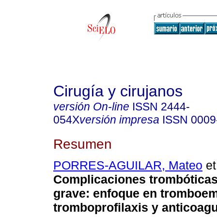
Cirugía y cirujanos
versión On-line
ISSN
2444-
054X
versión impresa
ISSN
0009
Resumen
PORRES-AGUILAR, Mateo
et
Complicaciones trombótica
grave: enfoque en tromboem
tromboprofilaxis y anticoagu