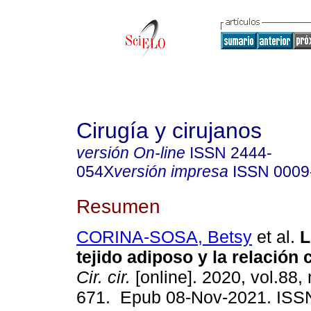
Cirugía y cirujanos
versión On-line
ISSN
2444-
054X
versión impresa
ISSN
0009
Resumen
CORINA-SOSA, Betsy
et al.
L
tejido adiposo y la relación c
Cir. cir.
[online]. 2020, vol.88, 
671. Epub 08-Nov-2021. ISS