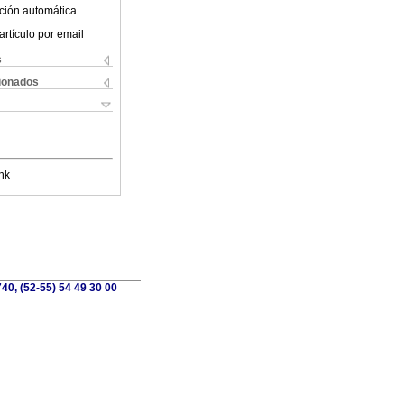
ción automática
artículo por email
s
cionados
nk
40, (52-55) 54 49 30 00