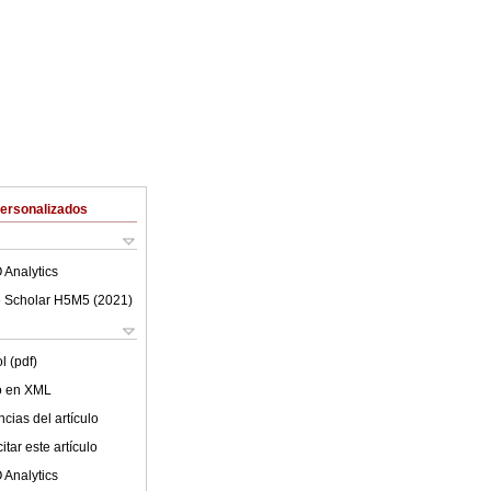
Personalizados
 Analytics
 Scholar H5M5 (
2021
)
l (pdf)
lo en XML
cias del artículo
tar este artículo
 Analytics