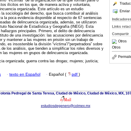
como “víctimas” de la organización de la que forman parte o
Traduc
os ilícitos en los que, de manera activa y voluntaria,
lincuencia organizada. Este artículo es un estudio
Enviar 
la sociología del derecho, que busca contribuir al análisis
iza la poca evidencia disponible al respecto de 67 sentencias
Indicadore
usadas de delincuencia organizada, además, se utilizaron
tituto Nacional de Estadística y Geografía (INEGI). Esta
Links rela
hallazgos principales. Primero, el delito de delincuencia
Compartir
ituto de una investigación: las acusaciones por delincuencia
r y mantener a las mujeres en prisión sin un trabajo de
Otros
do, es insostenible la división “víctima”/“perpetradora” sobre
Otros
de los análisis, que tienden a simplificar los roles diversos y
las mujeres en grupos de delincuencia organizada.
Permali
cia organizada; guerra contra las drogas; mujeres; justicia;
s
·
texto en Español
·
Español (
pdf
)
olonia Pedregal de Santa Teresa, Ciudad de México, Ciudad de México, MX, 107
estudiosdegenero@colmex.mx