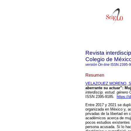
Revista interdisci
Colegio de Méxic
versión On-line
ISSN
2395-
Resumen
VELAZQUEZ MORENO, Sa
aberrante su actuar”: Mu
interdiscip. estud. género 
ISSN 2395-9185.
https://
Entre 2017 y 2021 se dupl
organizada en México y, a
privadas de la libertad en 
académicos acerca de muje
pocos estudios existentes s
persona acusada. Si lo ha