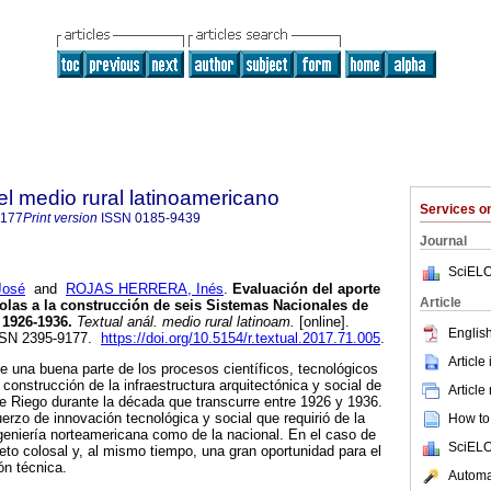
del medio rural latinoamericano
Services 
9177
Print version
ISSN
0185-9439
Journal
SciELO
José
and
ROJAS HERRERA, Inés
.
Evaluación del aporte
Article
colas a la construcción de seis Sistemas Nacionales de
 1926-1936.
Textual anál. medio rural latinoam.
[online].
English
ISSN 2395-9177.
https://doi.org/10.5154/r.textual.2017.71.005
.
Article
be una buena parte de los procesos científicos, tecnológicos
construcción de la infraestructura arquitectónica y social de
Article
e Riego durante la década que transcurre entre 1926 y 1936.
erzo de innovación tecnológica y social que requirió de la
How to 
ingeniería norteamericana como de la nacional. En el caso de
SciELO
reto colosal y, al mismo tiempo, una gran oportunidad para el
ón técnica.
Automat