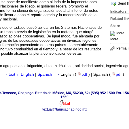
 se pone de manifiesto como al lado de la imponente obra
Send th
 Nacionales de Riego, el gobierno federal promovió el
mo forma idónea de organización social al interior de estos
Indicators
e llevar a cabo el reparto agrario y la modernización de la
Related lin
 y nacional.
Share
a que el Estado buscó aplicar en los Sistemas Nacionales de
n trabajo previo de legislación en la materia, que otorgó
More
s asociaciones cooperativas. De igual modo, fue alentada por
More
ogros de las sociedades cooperativas en diversas regiones
 información proveniente de otros países. Lamentablemente
Permali
no tuvo continuidad en el tiempo y, a pesar de los resultados
e posible alcanzar la plena consolidación de estas
 agropecuario; Irrigación; obras hidráulicas; solidaridad social; ingeniería agr
h
·
text in English
|
Spanish
·
English (
pdf
) | Spanish (
pdf
)
-Texcoco, Chapingo, Estado de México, MX, 56230, 52+(595) 952 1500 Ext. 156
1569
textual@taurus.chapingo.mx