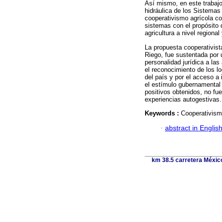
Así mismo, en este trabajo
hidráulica de los Sistemas
cooperativismo agrícola co
sistemas con el propósito d
agricultura a nivel regional
La propuesta cooperativist
Riego, fue sustentada por u
personalidad jurídica a la
el reconocimiento de los l
del país y por el acceso a
el estímulo gubernamental 
positivos obtenidos, no fu
experiencias autogestivas.
Keywords :
Cooperativismo
·
abstract in Englis
km 38.5 carretera México