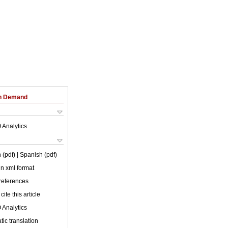
on Demand
 Analytics
 (pdf)
| Spanish (pdf)
 in xml format
 references
cite this article
 Analytics
ic translation