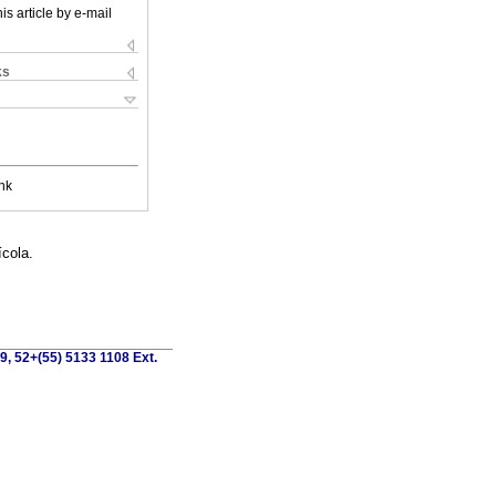
is article by e-mail
ks
nk
ícola.
9, 52+(55) 5133 1108 Ext.