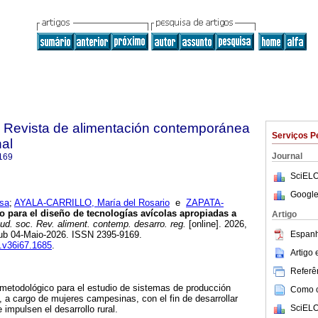
. Revista de alimentación contemporánea
Serviços P
nal
Journal
169
SciELO
Google
sa
;
AYALA-CARRILLO, María del Rosario
e
ZAPATA-
 para el diseño de tecnologías avícolas apropiadas a
Artigo
d. soc. Rev. aliment. contemp. desarro. reg.
[online]. 2026,
Espanh
pub 04-Maio-2026. ISSN 2395-9169.
s.v36i67.1685
.
Artigo
Referên
-metodológico para el estudio de sistemas de producción
Como ci
 a cargo de mujeres campesinas, con el fin de desarrollar
SciELO
impulsen el desarrollo rural.