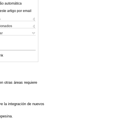
ão automática
este artigo por email
s
cionados
ar
nk
en otras áreas requiere
e la integración de nuevos
mpesina.