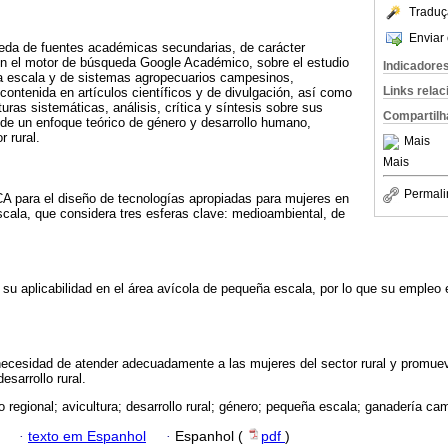
Traduç
Enviar 
eda de fuentes académicas secundarias, de carácter
, en el motor de búsqueda Google Académico, sobre el estudio
Indicadore
ña escala y de sistemas agropecuarios campesinos,
Links rela
ontenida en artículos científicos y de divulgación, así como
turas sistemáticas, análisis, crítica y síntesis sobre sus
Compartilh
sde un enfoque teórico de género y desarrollo humano,
r rural.
Mais
Mais
Permali
 para el diseño de tecnologías apropiadas para mujeres en
scala, que considera tres esferas clave: medioambiental, de
su aplicabilidad en el área avícola de pequeña escala, por lo que su empleo 
necesidad de atender adecuadamente a las mujeres del sector rural y promuev
esarrollo rural.
lo regional; avicultura; desarrollo rural; género; pequeña escala; ganadería ca
·
texto em Espanhol
·
Espanhol (
pdf
)