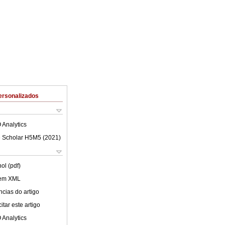
ersonalizados
 Analytics
 Scholar H5M5 (
2021
)
ol (pdf)
 em XML
cias do artigo
tar este artigo
 Analytics