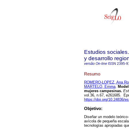
Estudios sociales
y desarrollo regio
versão On-line
ISSN
2395-9
Resumo
ROMERO-LOPEZ, Ana Ro
MARTELO, Emma
.
Modelo
mujeres campesinas.
Estu
vol.36, n.67, e261685. E
https://doi.org/10.24836/e
Objetivo:
Diseñar un modelo teórico
avícola de pequeña escala,
tecnologías apropiadas que 