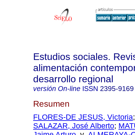
Estudios sociales. Revi
alimentación contempo
desarrollo regional
versión On-line
ISSN
2395-9169
Resumen
FLORES-DE JESUS, Victoria
SALAZAR, José Alberto
;
MAT
Jaime Arturo
y
ALMERAYA-Q