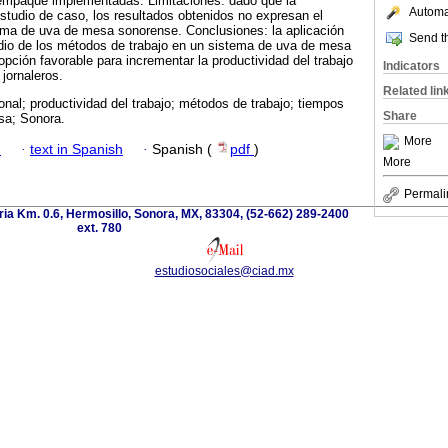
 empaque implementadas. Limitaciones: dado que la
Automat
estudio de caso, los resultados obtenidos no expresan el
tema de uva de mesa sonorense. Conclusiones: la aplicación
Send th
udio de los métodos de trabajo en un sistema de uva de mesa
pción favorable para incrementar la productividad del trabajo
Indicators
 jornaleros.
Related lin
ional; productividad del trabajo; métodos de trabajo; tiempos
Share
sa; Sonora.
More
h
·
text in Spanish
·
Spanish (
pdf
)
More
Permali
oria Km. 0.6, Hermosillo, Sonora, MX, 83304, (52-662) 289-2400
ext. 780
estudiosociales@ciad.mx