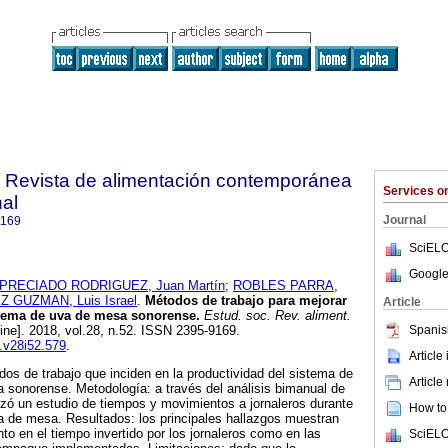
. Revista de alimentación contemporánea
Services 
nal
Journal
9169
SciELO
Google
PRECIADO RODRIGUEZ, Juan Martín
;
ROBLES PARRA,
 GUZMAN, Luis Israel
.
Métodos de trabajo para mejorar
Article
stema de uva de mesa sonorense.
Estud. soc. Rev. aliment.
Spanis
ine]. 2018, vol.28, n.52. ISSN 2395-9169.
s.v28i52.579
.
Article
odos de trabajo que inciden en la productividad del sistema de
Article
 sonorense. Metodología: a través del análisis bimanual de
zó un estudio de tiempos y movimientos a jornaleros durante
How to 
a de mesa. Resultados: los principales hallazgos muestran
nto en el tiempo invertido por los jornaleros como en las
SciELO