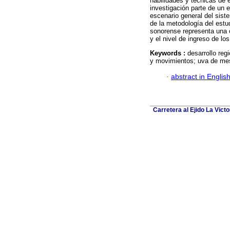
habilidades y técnicas de
investigación parte de un 
escenario general del sis
de la metodología del est
sonorense representa una o
y el nivel de ingreso de los
Keywords :
desarrollo reg
y movimientos; uva de me
·
abstract in Englis
Carretera al Ejido La Vict