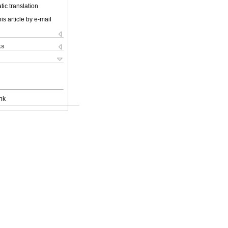
ic translation
is article by e-mail
ks
nk