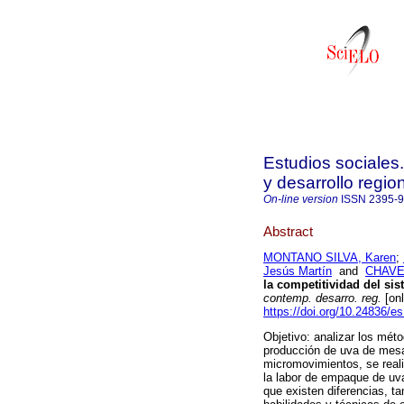
Estudios sociales
y desarrollo regio
On-line version
ISSN
2395-
Abstract
MONTANO SILVA, Karen
;
Jesús Martín
and
CHAVEZ
la competitividad del si
contemp. desarro. reg.
[onl
https://doi.org/10.24836/e
Objetivo: analizar los mét
producción de uva de mesa
micromovimientos, se reali
la labor de empaque de uv
que existen diferencias, ta