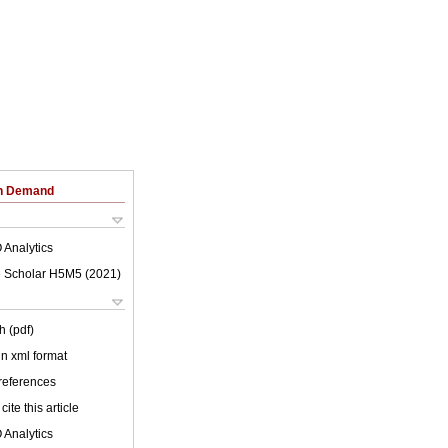
on Demand
 Analytics
 Scholar H5M5 (
2021
)
h (pdf)
 in xml format
 references
cite this article
 Analytics