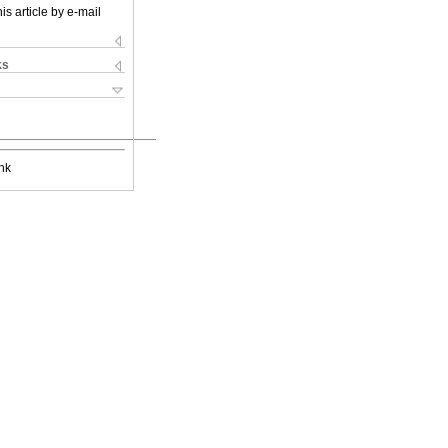
is article by e-mail
ks
nk