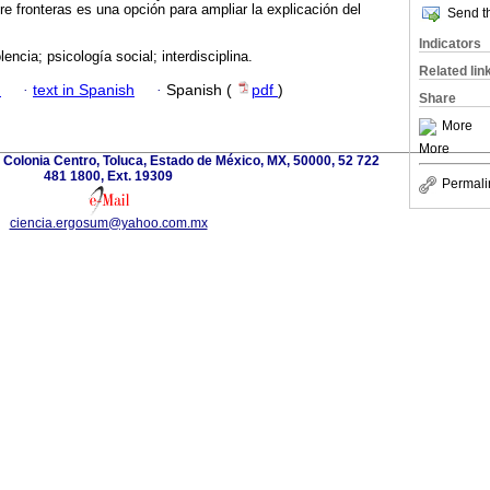
re fronteras es una opción para ampliar la explicación del
Send th
Indicators
lencia; psicología social; interdisciplina.
Related lin
h
·
text in Spanish
·
Spanish (
pdf
)
Share
More
More
e., Colonia Centro, Toluca, Estado de México, MX, 50000, 52 722
481 1800, Ext. 19309
Permali
ciencia.ergosum@yahoo.com.mx