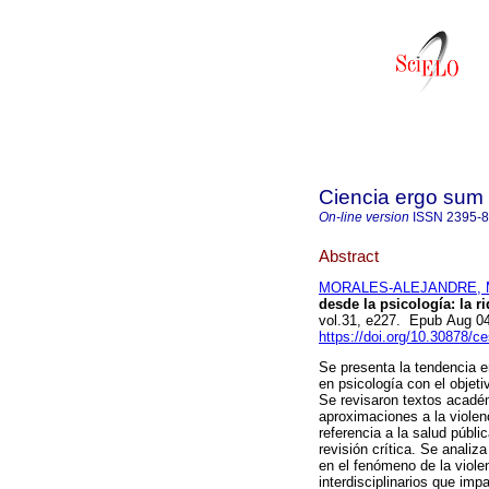
Ciencia ergo sum
On-line version
ISSN
2395-
Abstract
MORALES-ALEJANDRE, M
desde la psicología: la ri
vol.31, e227. Epub Aug 0
https://doi.org/10.30878/c
Se presenta la tendencia e
en psicología con el objeti
Se revisaron textos académ
aproximaciones a la violen
referencia a la salud públi
revisión crítica. Se anali
en el fenómeno de la violen
interdisciplinarios que im