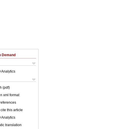
on Demand
 Analytics
h (pdf)
 in xml format
 references
cite this article
 Analytics
ic translation