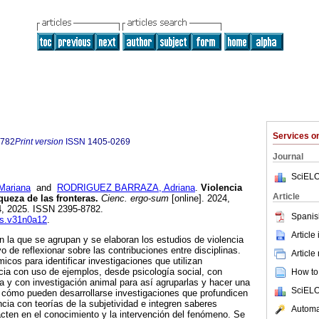
Services 
8782
Print version
ISSN
1405-0269
Journal
SciELO
ariana
and
RODRIGUEZ BARRAZA, Adriana
.
Violencia
Article
queza de las fronteras.
Cienc. ergo-sum
[online]. 2024,
4, 2025. ISSN 2395-8782.
Spanis
es.v31n0a12
.
Article
n la que se agrupan y se elaboran los estudios de violencia
vo de reflexionar sobre las contribuciones entre disciplinas.
Article
icos para identificar investigaciones que utilizan
cia con uso de ejemplos, desde psicología social, con
How to 
ca y con investigación animal para así agruparlas y hacer una
SciELO
za cómo pueden desarrollarse investigaciones que profundicen
cia con teorías de la subjetividad e integren saberes
Automat
pacten en el conocimiento y la intervención del fenómeno. Se