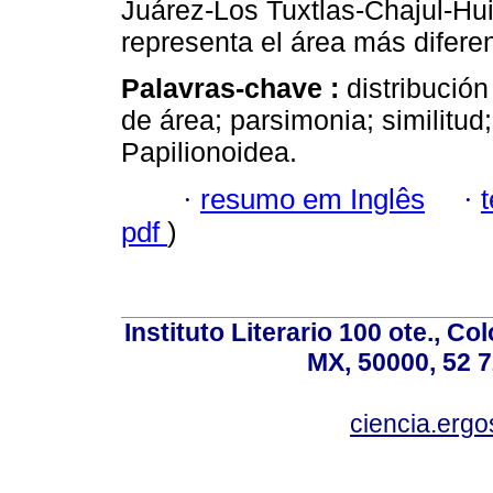
Juárez-Los Tuxtlas-Chajul-Hu
representa el área más difere
Palavras-chave :
distribución
de área; parsimonia; similitu
Papilionoidea.
·
resumo em Inglês
·
pdf
)
Instituto Literario 100 ote., C
MX, 50000, 52 7
ciencia.er