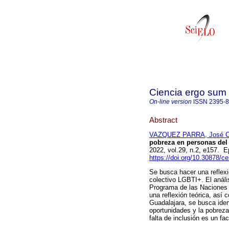
Ciencia ergo sum
On-line version
ISSN
2395-
Abstract
VAZQUEZ PARRA, José C
pobreza en personas del
2022, vol.29, n.2, e157. 
https://doi.org/10.30878/c
Se busca hacer una reflexi
colectivo LGBTI+. El análi
Programa de las Naciones 
una reflexión teórica, así
Guadalajara, se busca ident
oportunidades y la pobreza
falta de inclusión es un fa