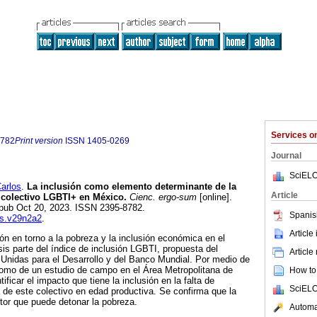
Services 
8782
Print version
ISSN
1405-0269
Journal
SciELO
arlos
.
La inclusión como elemento determinante de la
Article
 colectivo LGBTI+ en México.
Cienc. ergo-sum
[online].
Epub Oct 20, 2023. ISSN 2395-8782.
Spanis
es.v29n2a2
.
Article
ón en torno a la pobreza y la inclusión económica en el
sis parte del índice de inclusión LGBTI, propuesta del
Article
Unidas para el Desarrollo y del Banco Mundial. Por medio de
 como de un estudio de campo en el Área Metropolitana de
How to 
ificar el impacto que tiene la inclusión en la falta de
SciELO
 de este colectivo en edad productiva. Se confirma que la
ctor que puede detonar la pobreza.
Automat