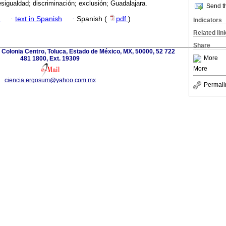
sigualdad; discriminación; exclusión; Guadalajara.
Send th
h
·
text in Spanish
·
Spanish (
pdf
)
Indicators
Related lin
Share
e., Colonia Centro, Toluca, Estado de México, MX, 50000, 52 722
More
481 1800, Ext. 19309
More
ciencia.ergosum@yahoo.com.mx
Permali