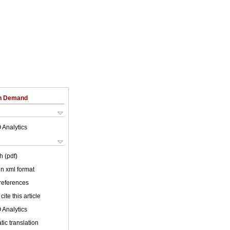
on Demand
 Analytics
h (pdf)
 in xml format
 references
cite this article
 Analytics
ic translation