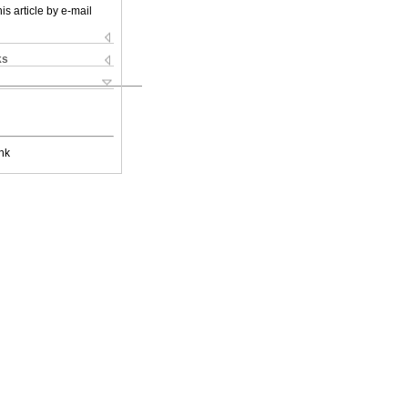
is article by e-mail
ks
nk