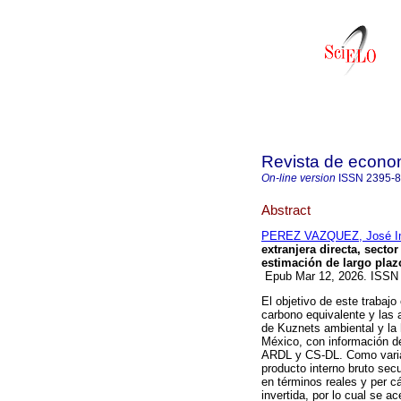
Revista de econo
On-line version
ISSN
2395-
Abstract
PEREZ VAZQUEZ, José I
extranjera directa, secto
estimación de largo plaz
Epub Mar 12, 2026. ISSN
El objetivo de este trabajo
carbono equivalente y las 
de Kuznets ambiental y la 
México, con información de
ARDL y CS-DL. Como variab
producto interno bruto secu
en términos reales y per c
invertida, por lo cual se a