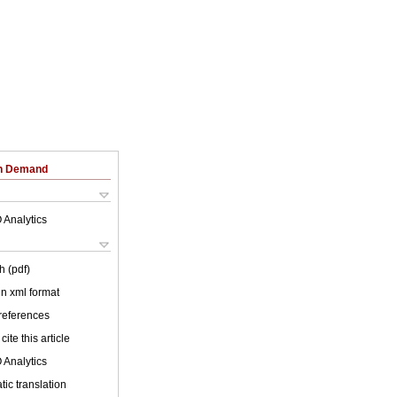
on Demand
 Analytics
h (pdf)
 in xml format
 references
cite this article
 Analytics
ic translation