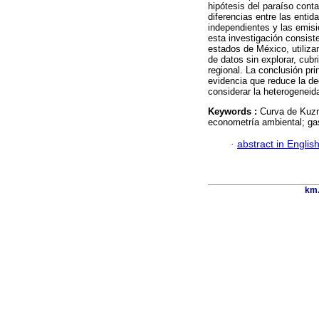
hipótesis del paraíso cont
diferencias entre las entid
independientes y las emisio
esta investigación consist
estados de México, utiliz
de datos sin explorar, cubr
regional. La conclusión pr
evidencia que reduce la de
considerar la heterogeneid
Keywords :
Curva de Kuzn
econometría ambiental; ga
·
abstract in Englis
km.