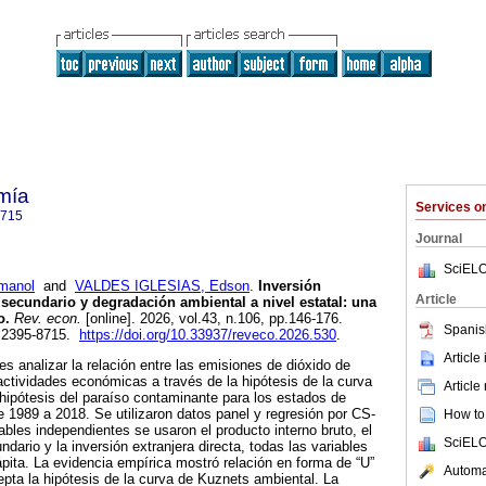
mía
Services 
8715
Journal
SciELO
manol
and
VALDES IGLESIAS, Edson
.
Inversión
Article
r secundario y degradación ambiental a nivel estatal: una
o.
Rev. econ.
[online]. 2026, vol.43, n.106, pp.146-176.
Spanis
 2395-8715.
https://doi.org/10.33937/reveco.2026.530
.
Article
 es analizar la relación entre las emisiones de dióxido de
actividades económicas a través de la hipótesis de la curva
Article
hipótesis del paraíso contaminante para los estados de
 1989 a 2018. Se utilizaron datos panel y regresión por CS-
How to 
les independientes se usaron el producto interno bruto, el
SciELO
ndario y la inversión extranjera directa, todas las variables
ápita. La evidencia empírica mostró relación en forma de “U”
Automat
cepta la hipótesis de la curva de Kuznets ambiental. La