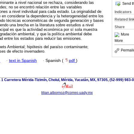
aminante a nivel nacional se rechaza, considerando las
Send th
ades; no se encontró relación entre las variables
nes a nivel individual para cada estado. La originalidad de
Indicators
e en considerar la dependencia y la heterogeneidad entre los
Related lin
ando técnicas econométricas de segunda generación y bases
iendo una brecha en la literatura sobre estudios a nivel
Share
incipal es que la actividad económica por sí sola muestra
gradación ambiental, y que la política ambiental debe
More
ad entre los estados para reducir las emisiones.
More
ets Ambiental; hipótesis del paraíso contaminante;
Permali
ses de efecto invernadero.
h
·
text in Spanish
·
Spanish (
pdf
)
 1 Carretera Mérida-Tizimín, Cholul, Mérida, Yucatán, MX, 97305, (52-999) 983-
lilian.albornoz@correo.uady.mx