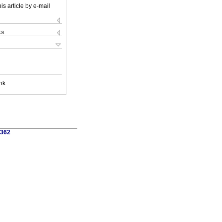
is article by e-mail
ks
nk
0362